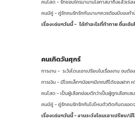
คนโสด - รักชอบใครมานานโอกาสมาถึงแล้วเร่งเคร
คนมีคู่ - คู่รักคนรักรักกันนานๆควรต้องมีของกำน
เรื่องเด่นๆวันนี้ - ได้ทำอะไรที่ท้าทาย ตื่นเต้น
คนเกิดวันศุกร์
การงาน - ระวังโดนเอาเปรียบในเรื่องงาน จนต้อง
การเงิน - มีโชคเล็กๆน้อยๆมีเกณฑืได้ของฝาก หรื
คนโสด - เป็นผู้เลือกย่อมดีกว่าเป็นผู้ถูกเลือกเส
คนมีคู่ - คู่รักคนรักรักกันไปไหนตัวติดกันตลอดจ
เรื่องเด่นๆวันนี้ - งานระวังโดนเอาเปรียบ/ม