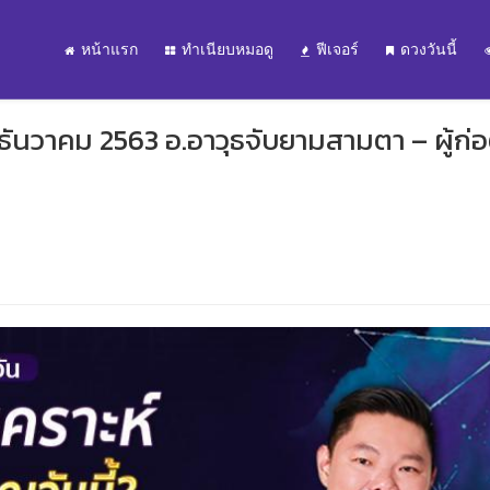
หน้าแรก
ทำเนียบหมอดู
ฟีเจอร์
ดวงวันนี้
 ธันวาคม 2563 อ.อาวุธจับยามสามตา – ผู้ก่อต