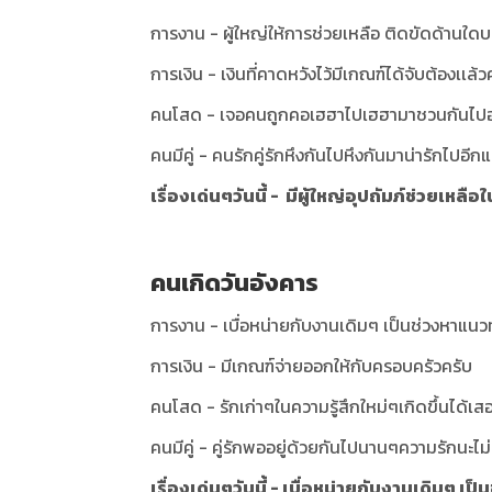
การงาน - ผู้ใหญ่ให้การช่วยเหลือ ติดขัดด้านใด
การเงิน - เงินที่คาดหวังไว้มีเกณฑ์ได้จับต้องเเล้ว
คนโสด - เจอคนถูกคอเฮฮาไปเฮฮามาชวนกันไปอยู่
คนมีคู่ - คนรักคู่รักหึงกันไปหึงกันมาน่ารักไปอี
เรื่องเด่นๆวันนี้ - มีผู้ใหญ่อุปถัมภ์ช่วยเหลื
คนเกิดวันอังคาร
การงาน - เบื่อหน่ายกับงานเดิมๆ เป็นช่วงหาแน
การเงิน - มีเกณฑ์จ่ายออกให้กับครอบครัวครับ
คนโสด - รักเก่าๆในความรู้สึกใหม่ๆเกิดขึ้นได้เสอ
คนมีคู่ - คู่รักพออยู่ด้วยกันไปนานๆความรักนะ
เรื่องเด่นๆวันนี้ - เบื่อหน่ายกับงานเดิมๆ 