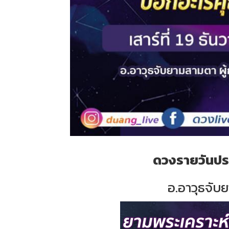
ดวงรายวันประ
อ.อาวุธจับย