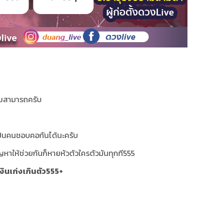
ามสามารถครับ
เป็นคนชอบคอกันได้นะครับ
ปัญหาให้ช่วยกันก็หายหัวตัวใครตัวมันทุกที555
เงินเก่งเกินตัว555+