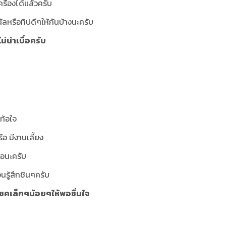
ื่องได้แล้วครับ
ัลหรือทิปดีๆให้กันบ้างนะครับ
ไม่น่าเบื่อครับ
ท้อใจ
อ มีงานเลี้ยง
มอนะครับ
นรู้สึกชินๆครับ
ีโชคเล็กๆน้อยๆให้พอชื่นใจ