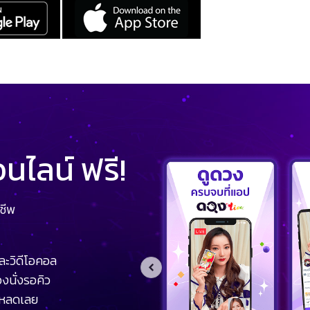
ไลน์ ฟรี!
ชีพ
ละวิดีโอคอล
งนั่งรอคิว
โหลดเลย