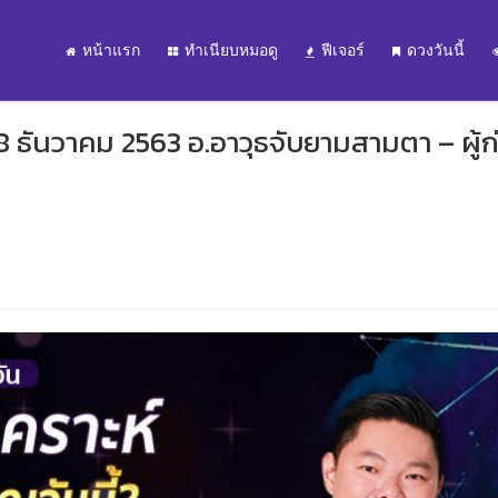
หน้าแรก
ทำเนียบหมอดู
ฟีเจอร์
ดวงวันนี้
8 ธันวาคม 2563 อ.อาวุธจับยามสามตา – ผู้ก