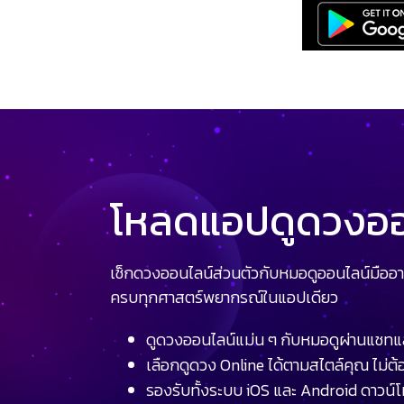
โหลดแอปดูดวงออน
เช็กดวงออนไลน์ส่วนตัวกับหมอดูออนไลน์มืออา
ครบทุกศาสตร์พยากรณ์ในแอปเดียว
ดูดวงออนไลน์แม่น ๆ กับหมอดูผ่านแชทแ
เลือกดูดวง Online ได้ตามสไตล์คุณ ไม่ต้อ
รองรับทั้งระบบ iOS และ Android ดาวน์