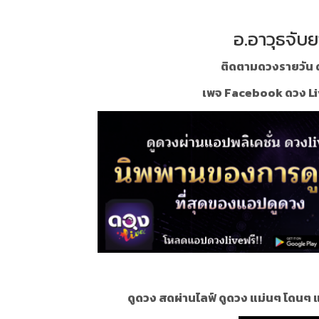
อ.อาวุธจับย
ติดตามดวงรายวัน ด
เพจ Facebook ดวง Li
ดูดวง สดผ่านไลฟ์ ดูดวง แม่นๆ โดนๆ 