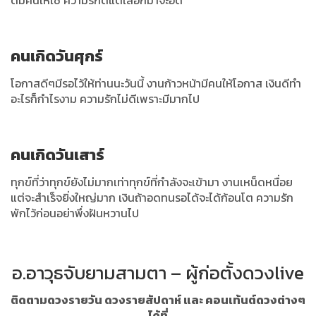
ดีมีคนให้ใช้ ความรักดีแต่เลือกมาจะอด
คนเกิดวันศุกร์
โอกาสดีๆมีรอไว้ให้ท่านนะวันนี้ งานก้าวหน้ามีคนให้โอกาส เงินดีทำ
อะไรก็กำไรงาม ความรักไม่ดีเพราะมีมากไป
คนเกิดวันเสาร์
ทุกข์ที่ว่าทุกข์ยังไม่มากเท่าทุกข์ที่กำลังจะเข้ามา งานเหน็ดหนื่อย
แต่จะสำเร็จยิ่งใหญ่มาก เงินถ้าอดทนรอได้จะได้ก้อนโต ความรัก
พักไว้ก่อนอย่าพึ่งฝันหวานไป
อ.อาวุธจับยามสามตา – ผู้ก่อตั้งดวงlive
ติดตามดวงรายวัน ดวงรายสัปดาห์ และ คอนเท้นต์ดวงต่างๆ
ได้ที่