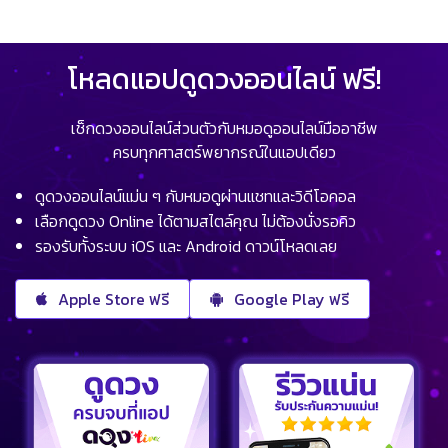
โหลดแอปดูดวงออนไลน์ ฟรี!
เช็กดวงออนไลน์ส่วนตัวกับหมอดูออนไลน์มืออาชีพ
ครบทุกศาสตร์พยากรณ์ในแอปเดียว
ดูดวงออนไลน์แม่น ๆ กับหมอดูผ่านแชทและวิดีโอคอล
เลือกดูดวง Online ได้ตามสไตล์คุณ ไม่ต้องนั่งรอคิว
รองรับทั้งระบบ iOS และ Android ดาวน์โหลดเลย
Apple Store ฟรี
Google Play ฟรี