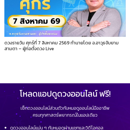
ดวงรายวัน ศุกร์ที่ 7 สิงหาคม 2569 ทำนายโดย อ.อาวุธจับยาม
สามตา – ผู้ก่อตั้งดวง Live
โหลดแอปดูดวงออนไลน์ ฟรี!
เช็กดวงออนไลน์ส่วนตัวกับหมอดูออนไลน์มืออาชีพ
ครบทุกศาสตร์พยากรณ์ในแอปเดียว
ดูดวงออนไลน์แม่น ๆ กับหมอดูผ่านแชทและวิดีโอคอล