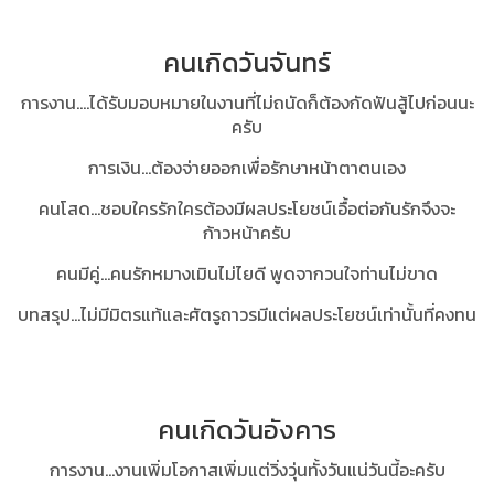
คนเกิดวันจันทร์
การงาน....ได้รับมอบหมายในงานที่ไม่ถนัดก็ต้องกัดฟันสู้ไปก่อนนะ
ครับ
การเงิน...ต้องจ่ายออกเพื่อรักษาหน้าตาตนเอง
คนโสด...ชอบใครรักใครต้องมีผลประโยชน์เอื้อต่อกันรักจึงจะ
ก้าวหน้าครับ
คนมีคู่…คนรักหมางเมินไม่ไยดี พูดจากวนใจท่านไม่ขาด
บทสรุป...ไม่มีมิตรแท้และศัตรูถาวรมีแต่ผลประโยชน์เท่านั้นที่คงทน
คนเกิดวันอังคาร
การงาน...งานเพิ่มโอกาสเพิ่มแต่วิ่งวุ่นทั้งวันแน่วันนี้อะครับ