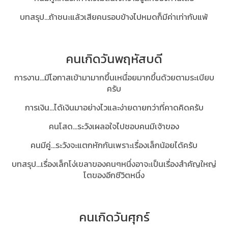
บทสรุป...ถ้าชนะแล้วเสียคนรอบข้างไปหมดก็มีค่าเท่ากับแพ้
คนเกิดวันพฤหัสบดี
การงาน...มีโอกาสเข้ามามากขึ้นเหนื่อยมากขึ้นด้วยตามระเบียบ
ครับ
การเงิน...ได้เงินมาอย่างไวและง่ายดายกว่าที่คาดคิดครับ
คนโสด...ระวังเผลอใจไปชอบคนมีเจ้าของ
คนมีคู่...ระวังจะแตกหักกันเพราะเรื่องเล็กน้อยได้ครับ
บทสรุป...เรื่องเล็กโง่เขลาของคนๆหนึ่งอาจะเป็นเรื่องสำคัญใหญ่
โตของอีกชีวิตหนึ่ง
คนเกิดวันศุกร์