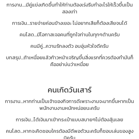
การงาน....มีคู่แข่งเกิดขึ้นทำให้ท่านต้องเร่งรีบทำอะไรให้เร็วขึ้นเป็น
สองเท่า
การเงิน...รายจ่ายค่อนข้างเยอะ ไม่อยากเสียก็ต้องเสียจนได้
คนโสด...มีโอกาสเจอคนที่ถูกใจท่านในทุกๆด้านครับ
คนมีคู่...ความรักลงตัว อบอุ่นหัวใจดีครับ
บทสรุป...ถ้าเหนื่อยแล้วก้าวหน้าเจริญขึ้นสิ่งแรกที่ควรต้องทำมันก็
คืออย่าบ่นว่าเหนื่อย
คนเกิดวันเสาร์
การงาน...หากท่านเป็นเจ้าของกิจการดีเพราะงานจะมากขึ้นหากเป็น
พนักงานงานหนักหน่อยนะครับ
การเงิน...ได้เงินมาเข้ากระเป๋าแบบสบายๆไม่ต้องลุ้นเลย
คนโสด...หากจะคิดชอบใครต้องมีดีพอตัวนะครับก็ชอบเล่นของสูง
นิครับ