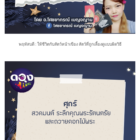
พฤหัสบดี : ให้ชีวิตกับสัตว์หน้าเขียง สัตว์ที่ถูกเลี้ยงดูแบบผิดวิธี