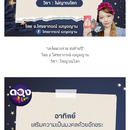
"เคล็ดดวงรวย ส่งท้ายปี"
โดย อ.โศชยากรณ์ เบญจญาน
วิชา : ไพ่ญาณโลก