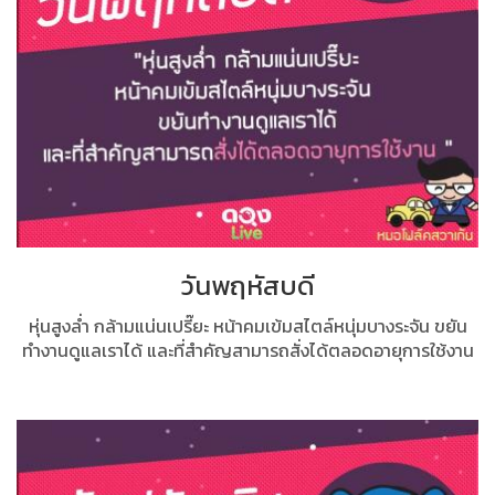
วันพฤหัสบดี
หุ่นสูงล่ำ กล้ามแน่นเปรี๊ยะ หน้าคมเข้มสไตล์หนุ่มบางระจัน ขยัน
ทำงานดูแลเราได้ และที่สำคัญสามารถสั่งได้ตลอดอายุการใช้งาน