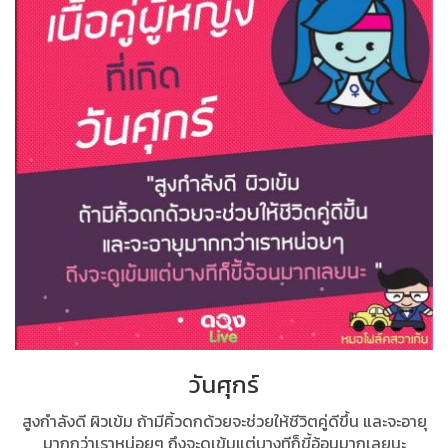
วันศุกร์
สูงกำลังดี ผิวเข้ม ถ้ามีคิ้วดกด้วยจะช่วยให้ชีวิตคู่ดีขึ้น และจะอายุ
มากกว่าเราหน่อยๆ ถึงจะดูเข้มแต่บางทีก็ขี้อ้อนมากเลยนะ