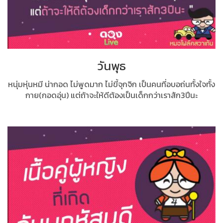
วันพุธ
หนุ่มหุ่นหมี น่ากอด ไม่พูดมาก ไม่ขี้จุกจิก เป็นคนที่อบอถ่นทั้งใจทั้ง
กาย(กอดอุ่น) แต่ถ้าจะให้ดีต้องเป็นเด็กกว่าเราสัก3ปีนะ