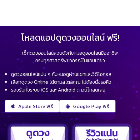
โหลดแอปดูดวงออนไลน์ ฟรี!
เช็กดวงออนไลน์ส่วนตัวกับหมอดูออนไลน์มืออาชีพ
ครบทุกศาสตร์พยากรณ์ในแอปเดียว
ดูดวงออนไลน์แม่น ๆ กับหมอดูผ่านแชทและวิดีโอคอล
เลือกดูดวง Online ได้ตามสไตล์คุณ ไม่ต้องนั่งรอคิว
รองรับทั้งระบบ iOS และ Android ดาวน์โหลดเลย
Apple Store ฟรี
Google Play ฟรี