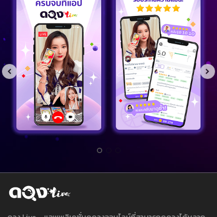
ดวง Live - แอพพลิเคชั่นดูดวงออนไลน์ที่สามารถดูดวงได้หลาก