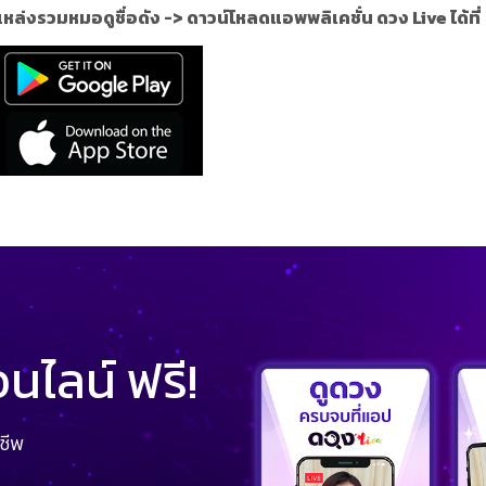
แหล่งรวมหมอดูชื่อดัง ->
ดาวน์โหลดแอพพลิเคชั่น ดวง Live ได้ที่
ไลน์ ฟรี!
ชีพ