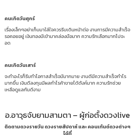
คนเกิดวันศุกร์
เรื่องเล็กๆอย่าเก็บมาใส่ใจควรรีบเดินหน้าต่อ งานการมีความสำเร็จ
รอคอยอยู่ เงินทองมีเข้ามาคล่องมือมาก ความรักเลือกมากไปจะ
อด
คนเกิดวันเสาร์
จะทำอะไรก็รีบทำโอกาสสำเร็จมีมากมาย งานดีมีความสำเร็จกำไร
มากขึ้น เงินดีลงทุนมีผลกำไรค้าขายได้ตังค์มาก ความรักช่วย
เหลือดูแลกันดีงาม
อ.อาวุธจับยามสามตา – ผู้ก่อตั้งดวงlive
ติดตามดวงรายวัน ดวงรายสัปดาห์ และ คอนเท้นต์ดวงต่างๆ
ได้ที่