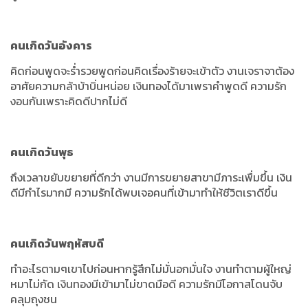
คนเกิดวันอังคาร
คิดก่อนพูดจะร่ำรวยพูดก่อนคิดเรื่องร้ายจะเข้าตัว งานเจราจาต้อง
อาศัยความกล้าบ้าบิ่นหน่อย เงินทองได้มาเพราคำพูดดี ความรัก
งอนกันเพราะคิดดีปากไม่ดี
คนเกิดวันพุธ
ถึงเวลาขยับขยายที่ดีกว่า งานมีการขยายสาขามีภาระเพื่มขึ้น เงิน
ดีมีกำไรมากมี ความรักได้พบเจอคนที่เข้ามาทำให้ชีวิตเราดีขึ้น
คนเกิดวันพฤหัสบดี
ทำอะไรตามๆเขาไปก่อนหากรู้สึกไม่มั่นอกมั่นใจ งานทำตามผู้ใหญ่
หมาไม่กัด เงินทองมีเข้ามาไม่ขาดมือดี ความรักมีโอกาสโดนจับ
คลุมถุงชน