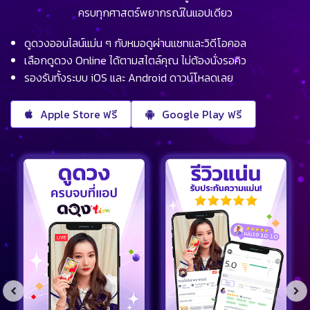
ครบทุกศาสตร์พยากรณ์ในแอปเดียว
ดูดวงออนไลน์แม่น ๆ กับหมอดูผ่านแชทและวิดีโอคอล
เลือกดูดวง Online ได้ตามสไตล์คุณ ไม่ต้องนั่งรอคิว
รองรับทั้งระบบ iOS และ Android ดาวน์โหลดเลย
Apple Store ฟรี
Google Play ฟรี