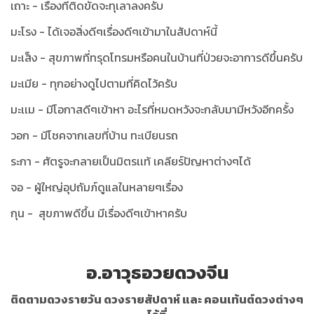
เถาะ - เรื่องที่ติดขัดจะทุเลาลงครับ
มะโรง - ได้เจอสิ่งดีๆเรื่องดีๆเข้ามาในสัปดาห์นี้
มะเส็ง - สุขภาพที่ทรุดโทรมหรือคนในบ้านที่ป่วยจะอาการดีขึ้นครับ
มะเมีย - ทุกอย่างดูไปตามที่คิดไว้ครับ
มะเเม - มีโอกาสดีๆเข้าหา อะไรที่หมดหวังจะกลับมามีหวังอีกครั้ง
วอก - มีโชคจากเลขที่บ้าน ทะเบียนรถ
ระกา - ศัตรูจะกลายเป็นมิตรเเท้ เคลียร์ปัญหาต่างๆได้
จอ - ผู้ใหญ่อุปถัมภ์ดูแลในหลายๆเรื่อง
กุน - สุขภาพดีขึ้น มีเรื่องดีๆเข้าหาครับ
อ.อาวุธอวยดวงจีน
ติดตามดวงรายวัน ดวงรายสัปดาห์ และ คอนเท้นต์ดวงต่างๆ