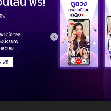
ไลน์ ฟรี!
ชีพ
ละวิดีโอคอล
งนั่งรอคิว
โหลดเลย
 ฟรี