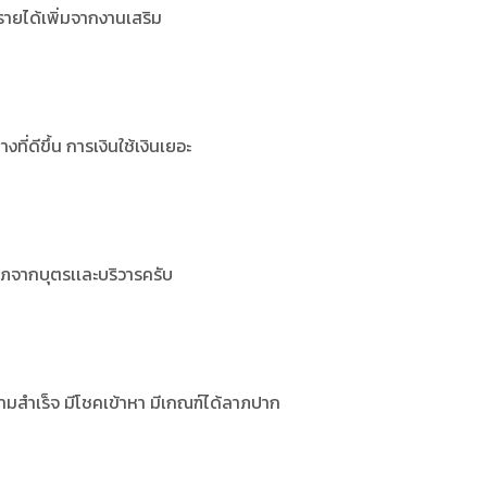
ีรายได้เพิ่มจากงานเสริม
ที่ดีขึ้น การเงินใช้เงินเยอะ
ลาภจากบุตรเเละบริวารครับ
ามสำเร็จ มีโชคเข้าหา มีเกณฑ์ได้ลาภปาก