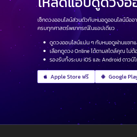
โหลดแอปดูดวงออน
เช็กดวงออนไลน์ส่วนตัวกับหมอดูออนไลน์มืออา
ครบทุกศาสตร์พยากรณ์ในแอปเดียว
ดูดวงออนไลน์แม่น ๆ กับหมอดูผ่านแชทแ
เลือกดูดวง Online ได้ตามสไตล์คุณ ไม่ต้อ
รองรับทั้งระบบ iOS และ Android ดาวน์
Apple Store ฟรี
Google Play