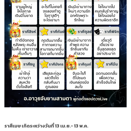
ราศีเมษ เกิดระหว่างวันที่ 13 เม.ย.- 13 พ.ค.