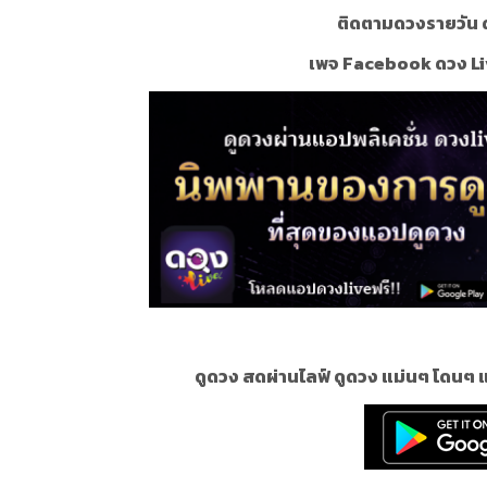
ติดตามดวงรายวัน ด
เพจ Facebook ดวง Li
ดูดวง สดผ่านไลฟ์ ดูดวง แม่นๆ โดนๆ 