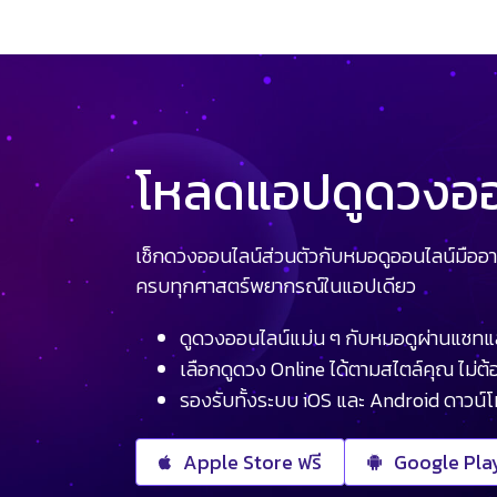
โหลดแอปดูดวงออน
เช็กดวงออนไลน์ส่วนตัวกับหมอดูออนไลน์มืออา
ครบทุกศาสตร์พยากรณ์ในแอปเดียว
ดูดวงออนไลน์แม่น ๆ กับหมอดูผ่านแชทแ
เลือกดูดวง Online ได้ตามสไตล์คุณ ไม่ต้อ
รองรับทั้งระบบ iOS และ Android ดาวน์
Apple Store ฟรี
Google Play