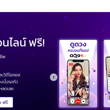
ไลน์ ฟรี!
ชีพ
ละวิดีโอคอล
งนั่งรอคิว
โหลดเลย
 ฟรี