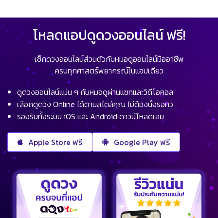
โหลดแอปดูดวงออนไลน์ ฟรี!
เช็กดวงออนไลน์ส่วนตัวกับหมอดูออนไลน์มืออาชีพ
ครบทุกศาสตร์พยากรณ์ในแอปเดียว
ดูดวงออนไลน์แม่น ๆ กับหมอดูผ่านแชทและวิดีโอคอล
เลือกดูดวง Online ได้ตามสไตล์คุณ ไม่ต้องนั่งรอคิว
รองรับทั้งระบบ iOS และ Android ดาวน์โหลดเลย
Apple Store ฟรี
Google Play ฟรี