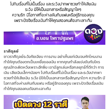
ราศีตุลย์
ชาวราศีตุลย์ระวังภัยเงียบ การงาน อย่าเห็นแก่เงินจนหักโหมงาน
ทำให้คุณต้องตกเป็นเหยื่อของเงิน หากคุณกำลังแข่งขันกับใคร
คุณมักจะผิดหวังเพราะอีกฝั่ง เขามีลูกเล่นหรือกลยุทธ์ที่ดีกว่า การ
เงิน เสียเงินเล็กๆน้อยๆ ไปกับเรื่องที่ไม่เป็นเรื่อง และระวังปากพา
ซวยทำให้เสียเงิน ระวัง มิให้เป็นเอกสารหรือสัญญาใดๆ ความรัก มี
โอกาสที่จะห่างเหินกับแฟน หรือคู่รักของคุณ เพราะปัจจัยเรื่องเงิน
ทำให้คุณสองคนต้องทะเลาะกัน