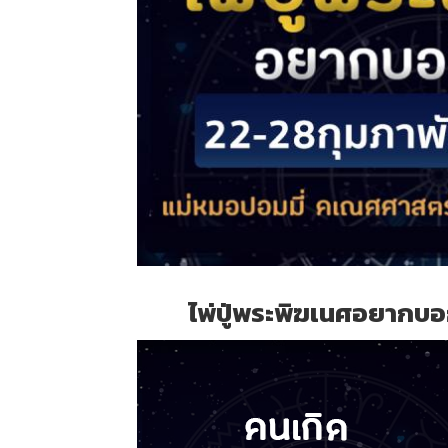
ไพ่ปู่พระพิฆเนศอยากบอก