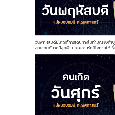
วันพฤหัสบดีมีเกณฑ์การเดินทางไปทำบุญยิ่งทำบุญ
สวยงามดีมากมีลูกค้าเยอะ ความรักมีโอกาสได้เริ่