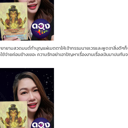
ติ พยายามสวดมนต์ทำบุญแผ่เมตตาให้เจ้ากรรมนายเวรและพูดจาสิ่งดีๆก็
ใช้จ่ายค่อนข้างเยอะ ความรักอย่าเอาปัญหาเรื่องงานเรื่องเงินมาปนกัน