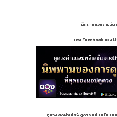
ติดตามดวงรายวัน ด
เพจ Facebook ดวง Li
ดูดวง สดผ่านไลฟ์ ดูดวง แม่นๆ โดนๆ 