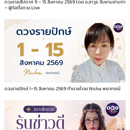
ดวงรายสัปดาห์ 9 – 15 สิงหาคม 2569 โดย อ.อาวุธ จับยามสามตา
– ผู้ก่อตั้งดวง Live
ดวงรายปักษ์ 1–15 สิงหาคม 2569 ทำนายโดย Nicha พยากรณ์