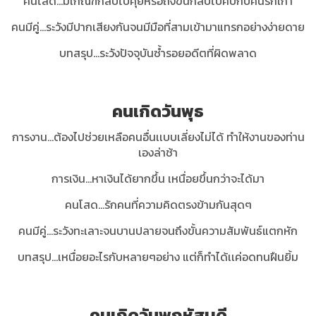
คนโสด...มีเกณฑ์กลับไปคุยหรือถึงขั้นกลับไปคบกับคนรักเก่า
คนมีคู่...ระวังมีปากเสียงกันจนมีมือที่สามเข้ามาแทรกอย่างง่ายดาย
บทสรุป...ระวังปัจจุบันซ้ำรอยอดีตที่ผิดพลาด
คนเกิดวันพุธ
การงาน…ต้องไปช่วยเหลือคนอื่นเเบบเลี่ยงไม่ได้ ทำให้งานของท่าน
เองล่าช้า
การเงิน…หาเงินได้ยากขึ้น เหนื่อยขึ้นกว่าจะได้มา
คนโสด...รักคนที่ความคิดตรงข้ามกันสุดๆ
คนมีคู่…ระวังทะเลาะจนบานปลายจนถึงขั้นความสัมพันธ์แตกหัก
บทสรุป...
เหนื่อยอะไรกับหลายๆอย่าง แต่ก็ทำได้เเค่อดทนฝืนยิ้ม
คนเกิดวันพฤหัสบดี