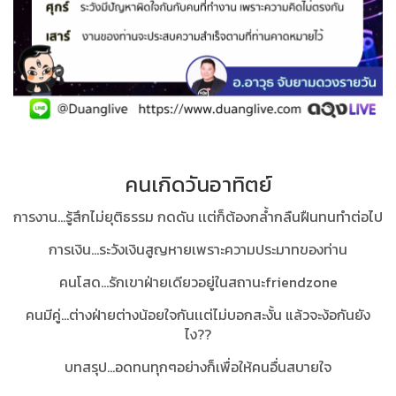
คนเกิดวันอาทิตย์
การงาน…รู้สึกไม่ยุติธรรม กดดัน เเต่ก็ต้องกล้ำกลืนฝืนทนทำต่อไป
การเงิน…ระวังเงินสูญหายเพราะความประมาทของท่าน
คนโสด…รักเขาฝ่ายเดียวอยู่ในสถานะfriendzone
คนมีคู่…ต่างฝ่ายต่างน้อยใจกันเเต่ไม่บอกสะงั้น แล้วจะง้อกันยัง
ไง??
บทสรุป...
อดทนทุกๆอย่างก็เพื่อให้คนอื่นสบายใจ