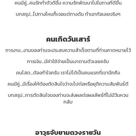
คนมีคู่…คนรักทำตัวดีขึ้น ความรักพัฒนาไปในทางที่ดีขึ้น
บทสรุป...
ไปทางไหนก็เจอเเต่ทางตัน ทำเอาท้อเลยจริงๆ
คนเกิดวันเสาร์
การงาน...งานของท่านจะประสบความสำเร็จตามที่ท่านคาดหมายไว้
การเงิน…มีค่าใช้จ่ายเป็นเงาตามตัวเลยครับ
คนโสด...ต้องทำใจครับ เราไม่ได้เป็นคนแรกที่เขานึกถึง
คนมีคู่…มีเรื่องให้ต้องตัดสินใจว่าจะไปต่อหรือยุติความสัมพันธ์ดี
บทสรุป...
การตัดสินใจของท่านจะส่งผลต่อผลลัพธ์ที่ไม่มีวันหวน
กลับ
อาวุธจับยามดวงรายวัน