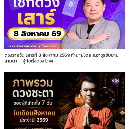
ดวงรายวัน เสาร์ที่ 8 สิงหาคม 2569 ทำนายโดย อ.อาวุธจับยาม
สามตา – ผู้ก่อตั้งดวง Live