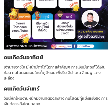
คนเกิดวันอาทิตย์
เจ้านายวางใจ มีหน้ามีตาได้โอกาสสำคัญๆ การเงินมีเกณฑ์ได้เงิน
ก้อน คนโสดจะชอบใครก็ดูดีๆอย่าพึ่งรีบ สีนำโชค สีชมพู แดง
เหลือง
คนเกิดวันจันทร์
วันนี้หักโหมงานหนักมีงานที่ต้องสะสาง คนโสดมีคู่เเข่งแย่งชิง การ
เงินต้องระวังโดนหลอก