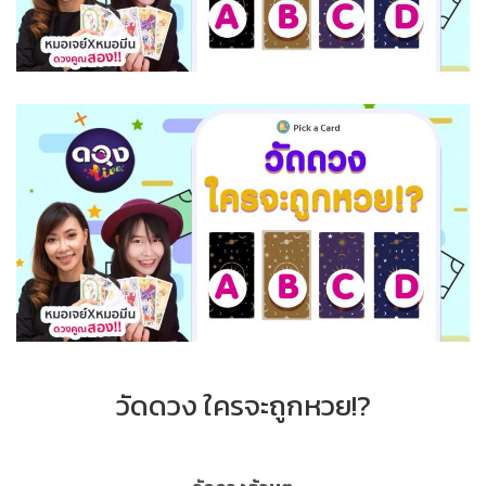
วัดดวง ใครจะถูกหวย!?