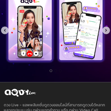
ดวง Live - แอพพลิเคชั่นดูดวงออนไลน์ที่สามารถดูดวงได้หลาก
หลายรูปแบบ เช่น ดูผ่านแชทคำถาม หรือ ดูผ่าน Video Call