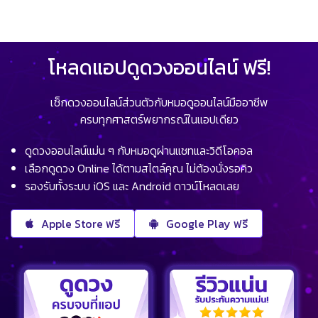
โหลดแอปดูดวงออนไลน์ ฟรี!
เช็กดวงออนไลน์ส่วนตัวกับหมอดูออนไลน์มืออาชีพ
ครบทุกศาสตร์พยากรณ์ในแอปเดียว
ดูดวงออนไลน์แม่น ๆ กับหมอดูผ่านแชทและวิดีโอคอล
เลือกดูดวง Online ได้ตามสไตล์คุณ ไม่ต้องนั่งรอคิว
รองรับทั้งระบบ iOS และ Android ดาวน์โหลดเลย
Apple Store ฟรี
Google Play ฟรี