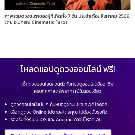
ภาพรวมดวงชะตาของผู้ที่เกิดทั้ง 7 วัน ประจำเดือนสิงหาคม 2569
โดย อ.ปกรณ์ Cinematic Tarot
โหลดแอปดูดวงออนไลน์ ฟรี!
เช็กดวงออนไลน์ส่วนตัวกับหมอดูออนไลน์มืออาชีพ
ครบทุกศาสตร์พยากรณ์ในแอปเดียว
ดูดวงออนไลน์แม่น ๆ กับหมอดูผ่านแชทและวิดีโอคอล
เลือกดูดวง Online ได้ตามสไตล์คุณ ไม่ต้องนั่งรอคิว
รองรับทั้งระบบ iOS และ Android ดาวน์โหลดเลย