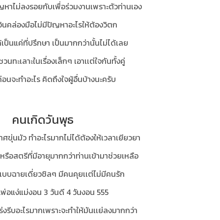
ญหาไม่ลงรอยกับเพื่อร่วมงานเพราะตัวท่านเอง
งินคล่องมือไม่มีปัญหาอะไรให้ต้องวิตก
็นแค่ที่ปรึกษา เป็นมากกว่านั้นไม่ได้เลย
วนทะเลาะในเรื่องเล็กๆ เอาเเต่ใจกันทั้งคู่
อนจะทำอะไร คิดถึงใจผู้อื่นบ้างนะครับ
คนเกิดวันพุธ
ขุ่นมัว ทำอะไรมากไม่ได้ต้องให้เวลาเยียวยา
่หรือสตรีที่มีอายุมากกว่าท่านเข้ามาช่วยเหลือ
บบฉายเดี่ยวชิลๆ มีคนคุยเเต่ไม่มีคนรัก
…พ่อแง่แม่งอน 3 วันดี 4 วันงอน 555
ร่งรีบอะไรมากเพราะจะทำให้มันเเย่ลงมากกว่า