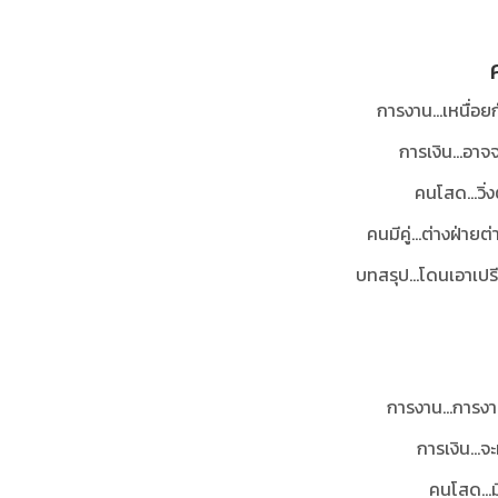
การงาน…เหนื่อยก
การเงิน...อา
คนโสด...วิ่ง
คนมีคู่…ต่างฝ่ายต
บทสรุป...
โดนเอาเปรี
การงาน…การงาน
การเงิน...
คนโสด…มีเ