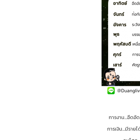
การงาน...อึดอั
การเงิน...มีราย