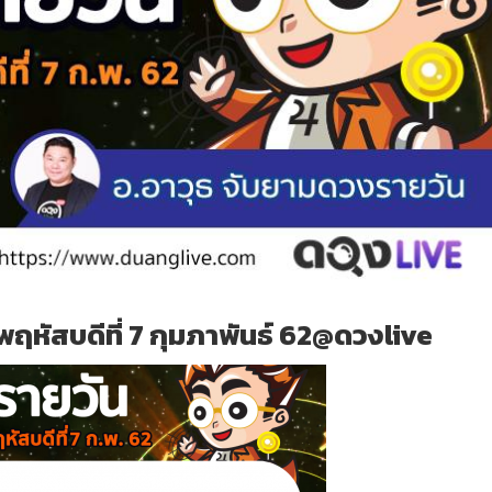
ฤหัสบดีที่ 7 กุมภาพันธ์ 62@ดวงlive