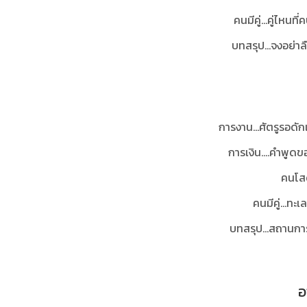
คนมีคู่…คู่ไหนที
บทสรุป…จงอย่าล
การงาน…ศัตรูรอดัก
การเงิน....คำพูด
คนโสด
คนมีคู่...ทะ
บทสรุป...สถานการ
อ