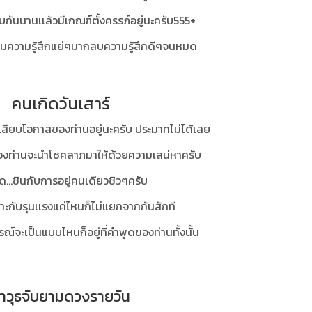
่คบกันนานเเล้วมีเกณฑ์ตั้งครรภ์อยู่นะครับ555+
ืมความรู้สึกแย่ๆมากลบความรู้สึกดีๆจนหมด
คนเกิดวันเสาร์
เสียบโอกาสของท่านอยู่นะครับ ประมาทไม่ได้เลย
ของท่านจะนำโชคลาภมาให้ด้วยความเสน่หาครับ
...ชินกับการอยู่คนเดียวชิวๆครับ
เลาะกับรุนเเรงแค่ไหนก็ไม่แยกจากกันสักที
ณ์จะเป็นแบบไหนก็อยู่ที่คำพูดของท่านทั้งนั้น
าวุธจับยามดวงรายวัน