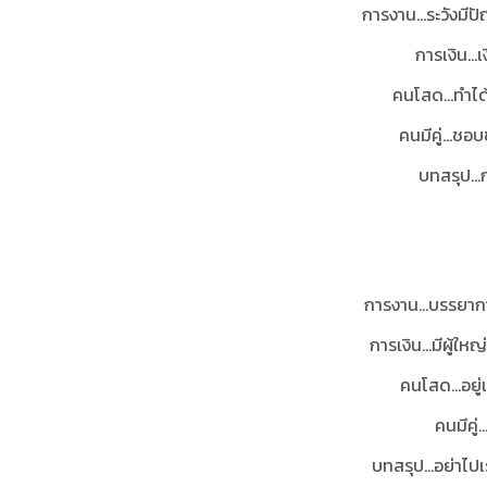
การงาน…ระวังมีปั
การเงิน…เ
คนโสด…ทำได้เป
คนมีคู่…ชอบช
บทสรุป…ก่
การงาน…บรรยากาศ
การเงิน…มีผู้ใหญ
คนโสด…อยู่แ
คนมีคู่
บทสรุป...
อย่าไปเ