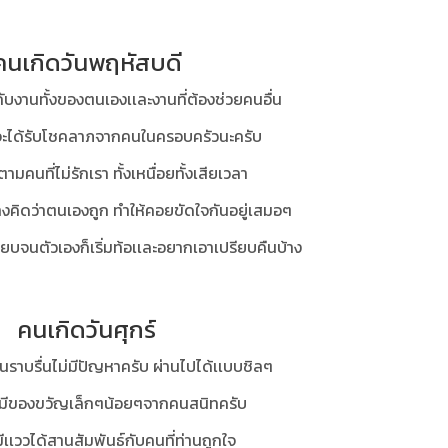
คนเกิดวันพฤหัสบดี
ับงานทั้งของตนเองเเละงานที่ต้องช่วยคนอื่น
จจะได้รับโชคลาภจากคนในครอบครัวนะครับ
ตามคนที่ไม่รักเรา ทั้งเหนื่อยทั้งเสียเวลา
่างคิดว่าตนเองถูก ทำให้คอยขัดใจกันอยู่เสมอๆ
ยบจนตัวเองก็เริ่มท้อเเละอยากเอาเปรียบคืนบ้าง
คนเกิดวันศุกร์
ราบรื่นไม่มีปัญหาครับ ผ่านไปได้เเบบชิลๆ
จะมีของขวัญเล็กๆน้อยๆจากคนสนิทครับ
เววได้สานสัมพันธ์กับคนที่ท่านถูกใจ