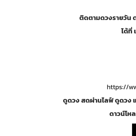
ติดตามดวงรายวัน ด
ได้ท
https://
ดูดวง สดผ่านไลฟ์ ดูดวง แ
ดาวน์โหลด