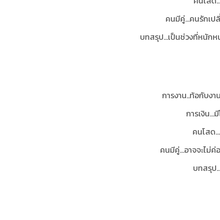
คนโสด...
คนมีคู่…คนรักเป
บทสรุป…เป็นช่วงที่หนักห
การงาน..ท้อกับงาน
การเงิน…มี
คนโสด…รั
คนมีคู่…อาจจะไม่ค
บทสรุป..