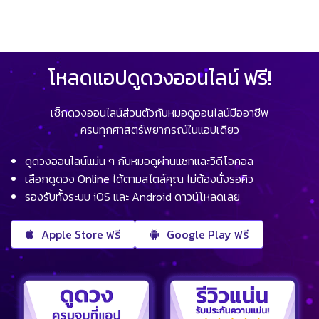
โหลดแอปดูดวงออนไลน์ ฟรี!
เช็กดวงออนไลน์ส่วนตัวกับหมอดูออนไลน์มืออาชีพ
ครบทุกศาสตร์พยากรณ์ในแอปเดียว
ดูดวงออนไลน์แม่น ๆ กับหมอดูผ่านแชทและวิดีโอคอล
เลือกดูดวง Online ได้ตามสไตล์คุณ ไม่ต้องนั่งรอคิว
รองรับทั้งระบบ iOS และ Android ดาวน์โหลดเลย
Apple Store ฟรี
Google Play ฟรี