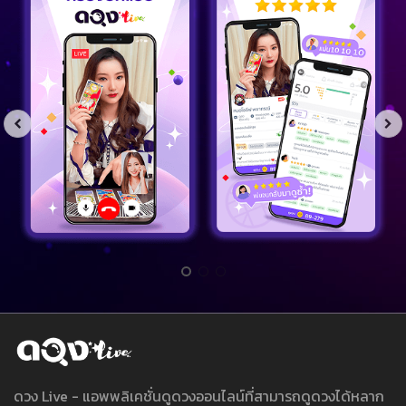
ดวง Live - แอพพลิเคชั่นดูดวงออนไลน์ที่สามารถดูดวงได้หลาก