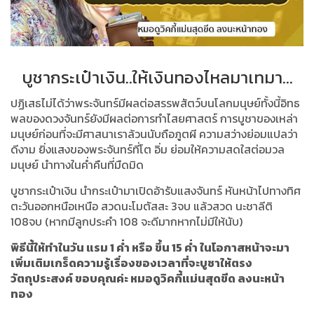
บูชากระเป๋าเงิน..ให้เงินทองไหลมาเทมา...
ปฏิเสธไม่ได้ว่าพระจันทร์มีผลต่อสรรพสัตว์บนโลกมนุษย์ทั้งนี้อิทธ
พลของดวงจันทร์ยังมีผลต่อการทำไสยศาสตร์ การบูชาของเหล่า
มนุษย์ก่อนที่จะมีศาสนาเราล้วนนับถือภูตผี ความสว่างย่อมแปลว่า
ดีงาม ยิ่งแสงของพระจันทร์ที่โต อิ่ม ย่อมให้ความสดใสต่อมวล
มนุษย์ นำทางในค่ำคืนที่มืดมิด
บูชากระเป๋าเงิน นำกระเป๋ามาเปิดอ้ารับแสงจันทร์ หันหน้าไปทางทิศ
ตะวันออกหนือเหนือ สวดนะโมตัสสะ 3จบ แล้วสวด นะชาลีติ
108จบ (หากมีลูกประคำ 108 จะดีมากหากไม่มีให้นับ)
พิธีนี้ให้ทำในวัน แรม 1 ค่ำ หรือ ขึ้น 15 ค่ำ ในโอกาสหน้าจะมา
เพิ่มเติมเกร็ดความรู้เรื่องของเวลาที่จะบูชาให้ตรง
วัตถุประสงค์ ขอบคุณค่ะ หมอดูวิคกี้แม่นสุดขีด ลงนะหน้า
ทอง