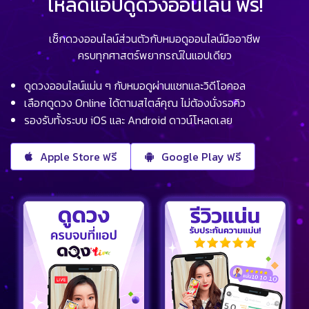
โหลดแอปดูดวงออนไลน์ ฟรี!
เช็กดวงออนไลน์ส่วนตัวกับหมอดูออนไลน์มืออาชีพ
ครบทุกศาสตร์พยากรณ์ในแอปเดียว
ดูดวงออนไลน์แม่น ๆ กับหมอดูผ่านแชทและวิดีโอคอล
เลือกดูดวง Online ได้ตามสไตล์คุณ ไม่ต้องนั่งรอคิว
รองรับทั้งระบบ iOS และ Android ดาวน์โหลดเลย
Apple Store ฟรี
Google Play ฟรี