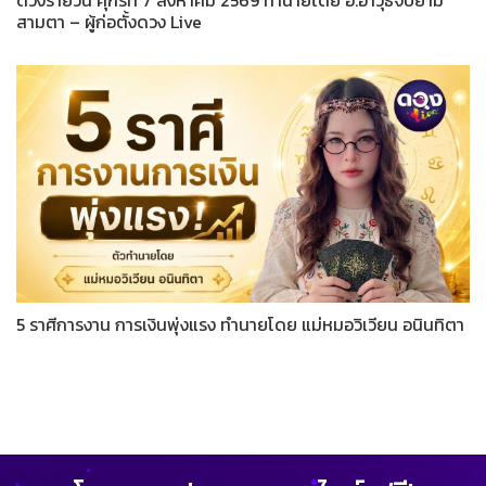
ดวงรายวัน ศุกร์ที่ 7 สิงหาคม 2569 ทำนายโดย อ.อาวุธจับยาม
สามตา – ผู้ก่อตั้งดวง Live
5 ราศีการงาน การเงินพุ่งแรง ทำนายโดย แม่หมอวิเวียน อนินทิตา