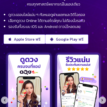
ครบทุกศาสตร์พยากรณ์ในแอปเดียว
ดูดวงออนไลน์แม่น ๆ กับหมอดูผ่านแชทและวิดีโอคอล
เลือกดูดวง Online ได้ตามสไตล์คุณ ไม่ต้องนั่งรอคิว
รองรับทั้งระบบ iOS และ Android ดาวน์โหลดเลย
Apple Store ฟรี
Google Play ฟรี