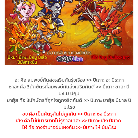
ฮะ คือ สมพงษ์กันส่งเสริมกันรุ่งเร
ือง >> ปีเถาะ ฮะ ปีระกา
ซาฮะ คือ 3นักษัตรที่สมพงษ์กันส่งเสร
ิมกันดี >> ปีเถาะ ซาฮะ ปี
มะแม ปีกุน
ซาฮุ้ย คือ 3นักษัตรที่ถูกใจถูกจริตกัน
ดี >> ปีเถาะ ซาฮุ้ย ปีขาล ปี
มะโรง
ชง คือ เป็นศัตรูกันไม่ถูกกัน >> ปีเถาะ ชง ปีระกา
เฮ้ง คือ ไม่มีมารยาทไม่รู้กาลเทศะ >> ปีเถาะ เฮ้ง ปีชวด
ไห๋ คือ วางอำนาจข่มเหงกัน >> ปีเถาะ ไห๋ ปีมะโรง