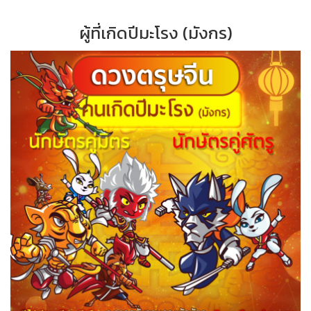
ผู้ที่เกิดปีมะโรง (มังกร)