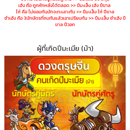
เฮ้ง คือ ถูกหักหลังได้ตลอด >> ปีมะเส็ง เฮ้ง ปีขาล
ไห๋ คือ ไม่ยอมกันมักจะทะเลาะกัน >> ปีมะเส็ง ไห๋ ปีขาล
ซำเฮ้ง คือ 3นักษัตรที่คบกันแล้วเอาเปร
ียบกัน >> ปีมะเส็ง ซำเฮ้ง ปี
ขาล ปีวอก
ผู้ที่เกิดปีมะเมีย (ม้า)