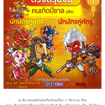
ฮะ คือ สมพงษ์กันส่งเสริมกันรุ่งเร
ือง >> ปีขาล ฮะ ปีกุน