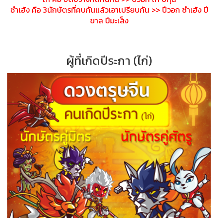
ซำเฮ้ง คือ 3นักษัตรที่คบกันแล้วเอาเปร
ียบกัน >> ปีวอก ซำเฮ้ง ปี
ขาล ปีมะเส็ง
ผู้ที่เกิดปีระกา (ไก่)