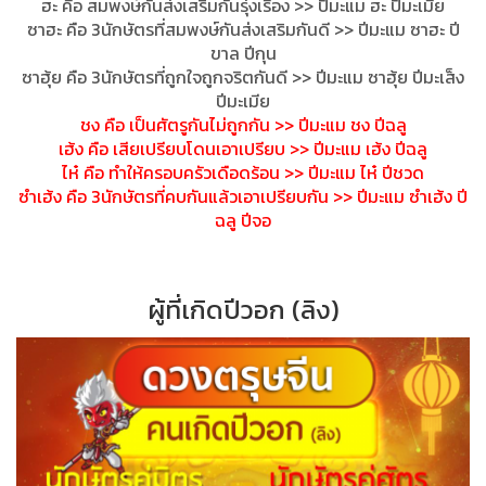
ฮะ คือ สมพงษ์กันส่งเสริมกันรุ่งเร
ือง >> ปีมะแม ฮะ ปีมะเมีย
ซาฮะ คือ 3นักษัตรที่สมพงษ์กันส่งเสร
ิมกันดี >> ปีมะแม ซาฮะ ปี
ขาล ปีกุน
ซาฮุ้ย คือ 3นักษัตรที่ถูกใจถูกจริตกัน
ดี >> ปีมะแม ซาฮุ้ย ปีมะเส็ง
ปีมะเมีย
ชง คือ เป็นศัตรูกันไม่ถูกกัน >> ปีมะแม ชง ปีฉลู
เฮ้ง คือ เสียเปรียบโดนเอาเปรียบ >> ปีมะแม เฮ้ง ปีฉลู
ไห๋ คือ ทำให้ครอบครัวเดือดร้อน >> ปีมะแม ไห๋ ปีชวด
ซำเฮ้ง คือ 3นักษัตรที่คบกันแล้วเอาเปร
ียบกัน >> ปีมะแม ซำเฮ้ง ปี
ฉลู ปีจอ
ผู้ที่เกิดปีวอก (ลิง)