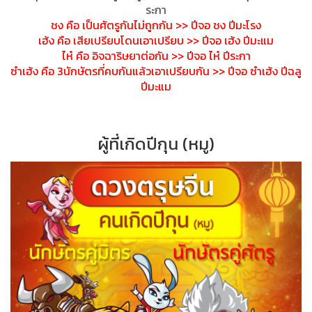
ระกา
ชง คือ เป็นศัตรูกันไม่ถูกกัน >> ปีจอ ชง ปีมะโรง
เฮ้ง คือ เสียเปรียบโดนเอาเปรียบ >> ปีจอ เฮ้ง ปีมะแม
ไห๋ คือ อิจฉาริษยาต่อกัน >> ปีจอ ไห๋ ปีระกา
ซำเฮ้ง คือ 3นักษัตรที่คบกันแล้วเอาเปร
ียบกัน >> ปีจอ ซำเฮ้ง ปีฉลู
ปีมะแม
ผู้ที่เกิดปีกุน (หมู)