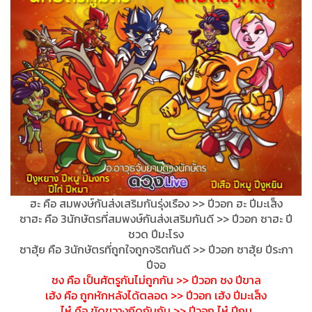
ฮะ คือ สมพงษ์กันส่งเสริมกันรุ่งเร
ือง >> ปีวอก ฮะ ปีมะเส็ง
ซาฮะ คือ 3นักษัตรที่สมพงษ์กันส่งเสร
ิมกันดี >> ปีวอก ซาฮะ ปี
ชวด ปีมะโรง
ซาฮุ้ย คือ 3นักษัตรที่ถูกใจถูกจริตกัน
ดี >> ปีวอก ซาฮุ้ย ปีระกา
ปีจอ
ชง คือ เป็นศัตรูกันไม่ถูกกัน >> ปีวอก ชง ปีขาล
เฮ้ง คือ ถูกหักหลังได้ตลอด >> ปีวอก เฮ้ง ปีมะเส็ง
ไห๋ คือ ขัดขวางกีดกันกัน >> ปีวอก ไห๋ ปีกุน