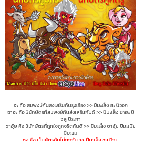
ฮะ คือ สมพงษ์กันส่งเสริมกันรุ่งเร
ือง >> ปีมะเส็ง ฮะ ปีวอก
ซาฮะ คือ 3นักษัตรที่สมพงษ์กันส่งเสร
ิมกันดี >> ปีมะเส็ง ซาฮะ ปี
ฉลู ปีระกา
ซาฮุ้ย คือ 3นักษัตรที่ถูกใจถูกจริตกัน
ดี >> ปีมะเส็ง ซาฮุ้ย ปีมะเมีย
ปีมะแม
ชง คือ เป็นศัตรูกันไม่ถูกกัน >> ปีมะเส็ง ชง ปีกุน