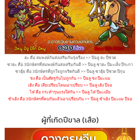
ฮะ คือ สมพงษ์กันส่งเสริมกันรุ่งเร
ือง >> ปีฉลู ฮะ ปีชวด
ซาฮะ คือ 3นักษัตรที่สมพงษ์กันส่งเสร
ิมกันดี >> ปีฉลู ซาฮะ ปีมะเส็ง ปีระกา
ซาฮุ้ย คือ 3นักษัตรที่ถูกใจถูกจริตกัน
ดี >> ปีฉลู ซาฮุ้ย ปีชวด ปีกุน
ชง คือ เป็นศัตรูกันไม่ถูกกัน >> ปีฉลู ชง ปีมะแม
เฮ้ง คือ เสียเปรียบโดนเอาเปรียบ >> ปีฉลู เฮ้ง ปีจอ
ไห๋ คือ กระทำรุนแรงใส่กัน >> ปีฉลู ไห๋ ปีมะเมีย
ซำเฮ้ง คือ 3นักษัตรที่คบกันแล้วเอาเปร
ียบกัน >> ปีฉลู ซำเฮ้ง ปีมะแม ปีจอ
ผู้ที่เกิดปีขาล (เสือ)