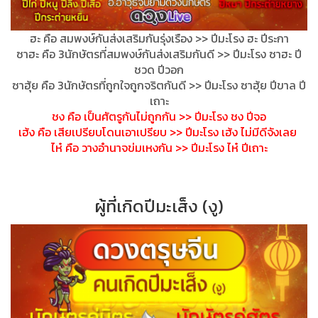
ฮะ คือ สมพงษ์กันส่งเสริมกันรุ่งเร
ือง >> ปีมะโรง ฮะ ปีระกา
ซาฮะ คือ 3นักษัตรที่สมพงษ์กันส่งเสร
ิมกันดี >> ปีมะโรง ซาฮะ ปี
ชวด ปีวอก
ซาฮุ้ย คือ 3นักษัตรที่ถูกใจถูกจริตกัน
ดี >> ปีมะโรง ซาฮุ้ย ปีขาล ปี
เถาะ
ชง คือ เป็นศัตรูกันไม่ถูกกัน >> ปีมะโรง ชง ปีจอ
เฮ้ง คือ เสียเปรียบโดนเอาเปรียบ >> ปีมะโรง เฮ้ง ไม่มีดีจังเลย
ไห๋ คือ วางอำนาจข่มเหงกัน >> ปีมะโรง ไห๋ ปีเถาะ
ผู้ที่เกิดปีมะเส็ง (งู)