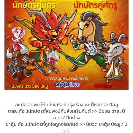
ฮะ คือ สมพงษ์กันส่งเสริมกันรุ่งเร
ือง >> ปีชวด ฮะ ปีฉลู
ซาฮะ คือ 3นักษัตรที่สมพงษ์กันส่งเสร
ิมกันดี >> ปีชวด ซาฮะ ปี
ชวด / ปีมะโรง
ซาฮุ้ย คือ 3นักษัตรที่ถูกใจถูกจริตกัน
ดี >> ปีชวด ซาฮุ้ย ปีฉลู / ปี
กุน