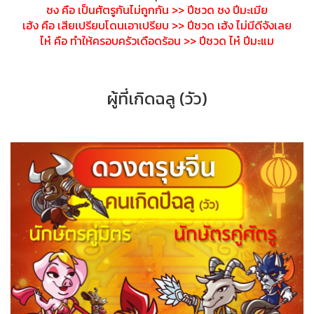
ชง คือ เป็นศัตรูกันไม่ถูกกัน >> ปีชวด ชง ปีมะเมีย
เฮ้ง คือ เสียเปรียบโดนเอาเปรียบ >> ปีชวด เฮ้ง ไม่มีดีจังเลย
ไห๋ คือ ทำให้ครอบครัวเดือดร้อน >> ปีชวด ไห๋ ปีมะแม
ผู้ที่เกิดฉลู (วัว)