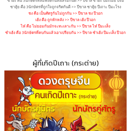
ซาฮะ คือ 3นักษัตรที่สมพงษ์กันส่งเสร
ิมกันดี >> ปีขาล ซาฮะ ปีมะเมีย ปีจอ
ซาฮุ้ย คือ 3นักษัตรที่ถูกใจถูกจริตกัน
ดี >> ปีขาล ซาฮุ้ย ปีเถาะ ปีมะโรง
ชง คือ เป็นศัตรูกันไม่ถูกกัน >> ปีขาล ชง ปีวอก
เฮ้ง คือ ถูกหักหลัง >> ปีขาล เฮ้ง ปีวอก
ไห๋ คือ ไม่ยอมกันมักจะทะเลาะกัน >> ปีขาล ไห๋ ปีมะเส็ง
ซำเฮ้ง คือ 3นักษัตรที่คบกันแล้วเอาเปร
ียบกัน >> ปีขาล ซำเฮ้ง ปีมะเส็ง ปีวอก
ผู้ที่เกิดปีเถาะ (กระต่าย)