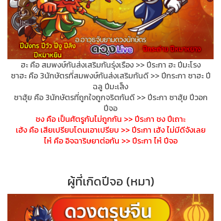
ฮะ คือ สมพงษ์กันส่งเสริมกันรุ่งเร
ือง >> ปีระกา ฮะ ปีมะโรง
ซาฮะ คือ 3นักษัตรที่สมพงษ์กันส่งเสร
ิมกันดี >> ปีกระกา ซาฮะ ปี
ฉลู ปีมะเส็ง
ซาฮุ้ย คือ 3นักษัตรที่ถูกใจถูกจริตกัน
ดี >> ปีระกา ซาฮุ้ย ปีวอก
ปีจอ
ชง คือ เป็นศัตรูกันไม่ถูกกัน >> ปีระกา ชง ปีเถาะ
เฮ้ง คือ เสียเปรียบโดนเอาเปรียบ >> ปีระกา เฮ้ง ไม่มีดีจังเลย
ไห๋ คือ อิจฉาริษยาต่อกัน >> ปีระกา ไห๋ ปีจอ
ผู้ที่เกิดปีจอ (หมา)