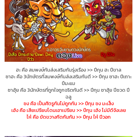
ฮะ คือ สมพงษ์กันส่งเสริมกันรุ่งเร
ือง >> ปีกุน ฮะ ปีขาล
ซาฮะ คือ 3นักษัตรที่สมพงษ์กันส่งเสร
ิมกันดี >> ปีกุน ซาฮะ ปีเถาะ
ปีมะแม
ซาฮุ้ย คือ 3นักษัตรที่ถูกใจถูกจริตกัน
ดี >> ปีกุน ซาฮุ้ย ปีชวด ปี
ฉลู
ชง คือ เป็นศัตรูกันไม่ถูกกัน >> ปีกุน ชง มะเส็ง
เฮ้ง คือ เสียเปรียบโดนเอาเปรียบ >> ปีกุน เฮ้ง ไม่มีดีจังเลย
ไห๋ คือ ขัดขวางกีดกันกัน >> ปีกุน ไห๋ ปีวอก