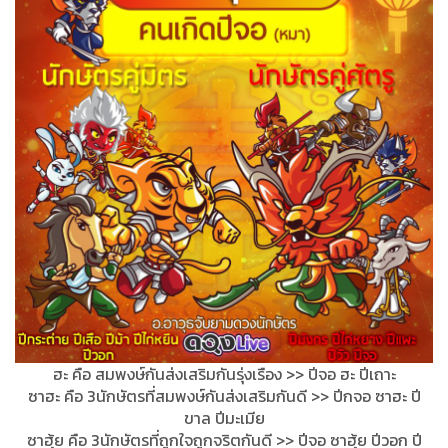
ฮะ คือ สมพงษ์กันส่งเสริมกันรุ่งเร
ือง >> ปีจอ ฮะ ปีเถาะ
ซาฮะ คือ 3นักษัตรที่สมพงษ์กันส่งเสร
ิมกันดี >> ปีกจอ ซาฮะ ปี
ขาล ปีมะเมีย
ซาฮุ้ย คือ 3นักษัตรที่ถูกใจถูกจริตกัน
ดี >> ปีจอ ซาฮุ้ย ปีวอก ปี