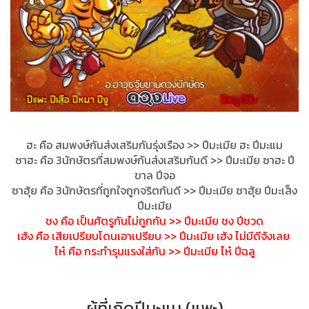
ฮะ คือ สมพงษ์กันส่งเสริมกันรุ่งเร
ือง >> ปีมะเมีย ฮะ ปีมะแม
ซาฮะ คือ 3นักษัตรที่สมพงษ์กันส่งเสร
ิมกันดี >> ปีมะเมีย ซาฮะ ปี
ขาล ปีจอ
ซาฮุ้ย คือ 3นักษัตรที่ถูกใจถูกจริตกัน
ดี >> ปีมะเมีย ซาฮุ้ย ปีมะเส็ง
ปีมะเมีย
ชง คือ เป็นศัตรูกันไม่ถูกกัน >> ปีมะเมีย ชง ปีชวด
เฮ้ง คือ เสียเปรียบโดนเอาเปรียบ >> ปีมะเมีย เฮ้ง ไม่มีดีจังเลย
ไห๋ คือ กระทำรุนแรงใส่กัน >> ปีมะเมีย ไห๋ ปีฉลู
ผู้ที่เกิดปีมะแม (แพะ)