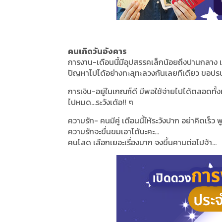
คนเกิดวันอังคาร
การงาน-เดือนนี้มีอุปสรรคเล็กน้อยถึงปานกลาง แต
ปัญหาไปได้อย่างทะลุทะลวงกันเลยทีเดียว ขอปรบมื
การเงิน-อยู่ในเกณฑ์ดี มีพอใช้จ่ายไปได้ตลอดทั้งเด
ไปหมด...ระวังเด้อ!! ๆ
ความรัก- คนมีคู่ เดือนนี้ให้ระวังปาก อย่าคิดเร็ว
ความรักจะขื่นขมเอาได้นะคะ...
คนโสด เลือกเยอะเรื่องมาก จงขึ้นคานต่อไปจ้า...