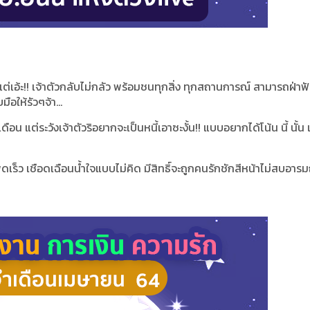
่เอ้ะ!! เจ้าตัวกลับไม่กลัว พร้อมชนทุกสิ่ง ทุกสถานการณ์ สามารถฝ่าฟ
อให้รัวๆจ้า...
ือน แต่ระวังเจ้าตัวริอยากจะเป็นหนี้เอาซะงั้น!! แบบอยากได้โน้น นี้ นั้น 
 พูดเร็ว เชือดเฉือนน้ำใจแบบไม่คิด มีสิทธิ์จะถูกคนรักชักสีหน้าไม่สบอาร