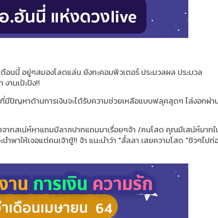
เดือนนี้ อยู่ๆสมองโลดแล่น ยังกะคอมพิวเตอร์ ประมวลผล ประมวล
 งานเป้ะปัง!!
ครที่มีปัญหาด้านการเงินจะได้รับความช่วยเหลือแบบฟลุคสุดๆ โล่งอกผ่า
้ลาภจากสเน่ห์หาแถมมีลาภปากแถมมาเรื่อยๆจ้า /คนโสด คุณมีเสน่ห์มากใ
จะนำพาให้เจอแต่คนเจ้าชู้!! จ้า แนะนำว่า "ลั้ลลา เสยความโสด "ชิวๆไปก่