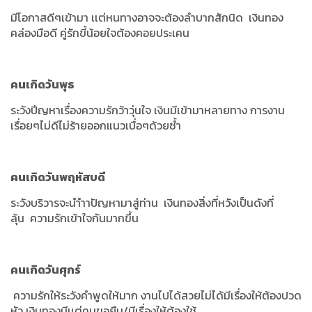
มีโอกาสดีๆเข้ามา เเต่หนทางอาจจะต้องลำบากสักนิด เงินทอง
คล่องมือดี คู่รักขี้น้อยใจต้องคอยประเคน
คนเกิดวันพุธ
ระวังปีญหาเรื่องความรักว้าวุ่นใจ เงินมีเข้ามาหลายทาง การงาน
เรื่อยๆไม่ดีไม่ร้ายออกแนวเบื่อๆด้วยซ้ำ
คนเกิดวันพฤหัสบดี
ระวังบริวารจะนำำาปัญหามาสู่ท่าน เงินทองสิ่งที่หวังเป็นดังที่
ลุ้น ความรักเข้าใจกันมากขึ้น
คนเกิดวันศุกร์
ความรักให้ระวังคำพูดให้มาก งานไปได้สวยไม่ได้มีเรื่องให้ต้องปวด
หัว เงินทองมีเเต่คนขอยืม/มีเรื่องให้ต้องใช้