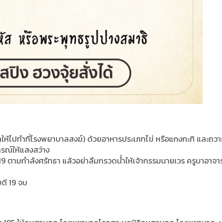
นำให้ไปทำที่โรงพยาบาลสงฆ์) ด้วยอาหารประเภทไข่ หรือแกงกะทิ และถว
รณ์ให้แสงสว่าง
19 ตามกำลังศรัทธา แล้วอย่าลืมกรวดน้ำให้เจ้ากรรมนายเวร ครูบาอาจาร
ดี 19 จบ