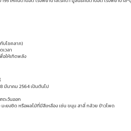
5 หรือ 195 ให้คนตาบอด โรงพยาบาลโรคตา มูลนิธิคนตาบอด โรงพยาบาล-มู
ยวกับโชคลาภ)
อดเวลา
ื่อให้เกิดพลัง
ิ
 28 มีนาคม 2564 เป้นต้นไป
ทิศตะวันออก
 มะยงชิด หรือผลไม้ที่มีสีเหลือง เช่น ขนุน สาลี่ กล้วย ข้าวโพด