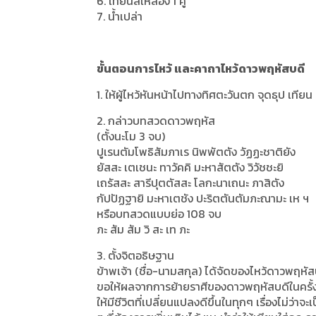
6. เทียนสีเหลือง 1 คู่
7. น้ำเปล่า
ขั้นตอนการไหว้ และคาถาไหว้ดาวพฤหัสบดี
1. ให้ผู้ไหว้หันหน้าไปทางทิศตะวันตก จุดธุป เทียน
2. กล่าวบทสวดดาวพฤหัส
(ตั้งนะโม 3 จบ)
ปูเรนตัมโพธิสัมภาเร นิพพัตตัง วัฏฏะชาติยัง
ยัสสะ เตเชนะ ทาวัคคิ มะหาสัตตัง วิวัชชะยิ
เถรัสสะ สารีปุตตัสสะ โลกะนาเถนะ ภาสิตัง
กัปปัฏฐายิ มะหาเตชัง ปะริตตันตัมภะณามะ เห ฯ
หรือบทสวดแบบย่อ 108 จบ
ภะ สัม สัม วิ สะ เท ภะ
3. ตั้งจิตอธิษฐาน
ข้าพเจ้า (ชื่อ-นามสกุล) ได้จัดของไหว้ดาวพฤหัสบ
ขอให้ผลจากการย้ายราศีของดาวพฤหัสบดีในครั้งน
ให้มีชีวิตที่เปลี่ยนแปลงดีขึ้นในทุกๆ เรื่องไม่ว