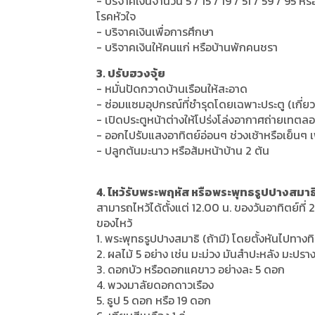
- บริจาคเงินจำนวน 5 / 15 / 19 / 51 / 59 / 9
โรคหัวใจ
- บริจาคเงินเพื่อการศึกษา
- บริจาคเงินให้คนแก่ หรือบ้านพักคนชรา
3. ปรับฮวงจุ้ย
- หมั่นปัดกวาดบ้านเรือนให้สะอาด
- ซ่อมแซมอุปกรณ์ที่ชำรุดโดยเฉพาะประตู (เกี่
- เปิดประตูหน้าต่างให้โปร่งโล่งอากาศถ่ายเทตล
- ออกไปรับแสงอาทิตย์อ่อนๆ ช่วงเช้าหรือเย็นๆ เพ
- ปลูกต้นมะนาว หรือส้มหน้าบ้าน 2 ต้น
4. ไหว้รับพระพฤหัส หรือพระพุทธรูปปางสมาธ
สามารถไหว้ได้ตั้งแต่ 12.00 น. ของวันอาทิตย์ที่
ของไหว้
1. พระพุทธรูปปางสมาธิ (ถ้ามี) โดยตั้งหันไปทาง
2. ผลไม้ 5 อย่าง เช่น มะม่วง มันสำปะหลัง มะปราง
3. ดอกบัว หรือดอกแคขาว อย่างละ 5 ดอก
4. พวงมาลัยดอกดาวเรือง
5. ธูป 5 ดอก หรือ 19 ดอก