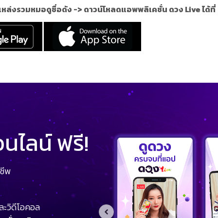
แหล่งรวมหมอดูชื่อดัง ->
ดาวน์โหลดแอพพลิเคชั่น ดวง Live ได้ที่
ไลน์ ฟรี!
ชีพ
ละวิดีโอคอล