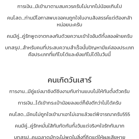
การเงิน...มีเข้ามาตามสมควรครับไม่มากไม่น้อยเกินไป
คนโสด...ท่านมีโอกาสพบเจอคนถูกใจในงานสังสรรค์แต่ต้องกล้า
หน่อยนะครับ
คนมีคู่...คู่รักพูดจาตกลงกันด้วยความเข้าใจอันดีทั้งสองฝ่ายครับ
บทสรุป...สำหรับคนที่ประสบความสำเร็จนั้น
ปัญหามีแค่สองประเภท
คือประเภทที่แก้ไขได้และยังแก้ไม่ได้ในวันนี้
คนเกิดวันเสาร์
การงาน...มีคู่แข่งมาชิงดีชิงงามกับท่านแบบไม่ให้ทันตั้งตัวครับ
การเงิน...ได้เข้ากระเป๋าน้อยลงแต่ก็ยังดีกว่าไม่ได้ครับ
คนโสด...มีคนไม่ถูกใจเข้ามาเอาไม่เอาแล้วแต่พิจารณาครับ555
คนมีคู่...คู่รักหมั่นใส้กันกัดกันทั้งวันแต่จริงๆใจรักกันมาก
บทสรุป...
คนฉลาดมักจะไม่พูดในสิ่งที่คิดแต่ให้ผลเสียหาย