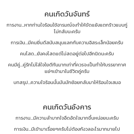
คนเกิดวันจันทร์
การงาน...หากท่านใจร้อนใช้อารมณ์จะทำให้ขัดแย้งแตกร้าวแบบกู่
ไม่กลับนะครับ
การเงิน...มีคนยิ่นดีสนับสนุนแลกกับความอิสระเล็กน้อยครับ
คนโสด...ยังคงโสดแต่ไม่สดอยู่ต่อไปอีกนิดนะครับ
คนมีคู่...คู่รักไม่ใส่ใจใยดีกันมากเท่าที่ควรจะเป็นทำให้บรรยากาศ
แย่ๆเข้ามาในชีวิตคู่ครับ
บทสรุป...
ความใจร้อนนั้นมันมักย้อยกลับมาให้ร้อนใจเสมอ
คนเกิดวันอังคาร
การงาน...มีความลำบากใจอึดอัดใจมากขึ้นหน่อยนะครับ
การเงิน...มีเข้ามาเรื่อยๆครับไม่ต้องกังวลอะไรมากมายไป