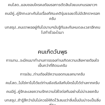
คนโสด...แอบชอบใครคงต้องรอการตัดสินใจแบบทนรอยาวๆ
คนมีคู่...คู่รักทะเลาะกันในเรื่องทัศนะคติรุ่นแรงแต่ไม่มีเลิกราหรอก
ครับ
บทสรุป
...คนเราพออยู่กันไปนานๆมันรู้กันละกันหมดละเวลาอีกคน
ไปทำชั่วอะไรมา
คนเกิดวันพุธ
การงาน...จะมีคนมาทำงานการของท่านเกิดความเสียหายต้องใจ
เย็นกว่าที่คิดนะครับ
การเงิน...ท่านต้องใช้ความอดทนแลกมาครับ
คนโสด...ไม่ใช่หาไม่ได้แต่ท่านยังจริงจังกับใครไม่ได้ต่างหากครับ
คนมีคู่...คู่รักละเลยความรักความใส่ใจต่อกันอย่างไม่น่าเลยครับ
บทสรุป...
ถ้ารู้สึกว่ามันไม่ควรให้คิดไว้เสมอว่าสิ่งนั้นมันน่าจะเป็นสิ่ง