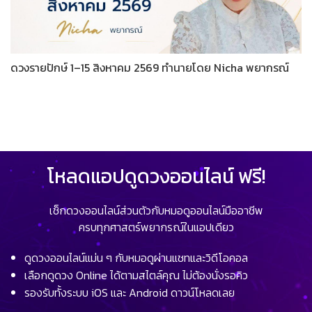
ดวงรายปักษ์ 1–15 สิงหาคม 2569 ทำนายโดย Nicha พยากรณ์
โหลดแอปดูดวงออนไลน์ ฟรี!
เช็กดวงออนไลน์ส่วนตัวกับหมอดูออนไลน์มืออาชีพ
ครบทุกศาสตร์พยากรณ์ในแอปเดียว
ดูดวงออนไลน์แม่น ๆ กับหมอดูผ่านแชทและวิดีโอคอล
เลือกดูดวง Online ได้ตามสไตล์คุณ ไม่ต้องนั่งรอคิว
รองรับทั้งระบบ iOS และ Android ดาวน์โหลดเลย