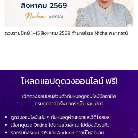
ดวงรายปักษ์ 1–15 สิงหาคม 2569 ทำนายโดย Nicha พยากรณ์
โหลดแอปดูดวงออนไลน์ ฟรี!
เช็กดวงออนไลน์ส่วนตัวกับหมอดูออนไลน์มืออาชีพ
ครบทุกศาสตร์พยากรณ์ในแอปเดียว
ดูดวงออนไลน์แม่น ๆ กับหมอดูผ่านแชทและวิดีโอคอล
เลือกดูดวง Online ได้ตามสไตล์คุณ ไม่ต้องนั่งรอคิว
รองรับทั้งระบบ iOS และ Android ดาวน์โหลดเลย