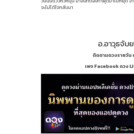
วันนี้มีเเววหัวหมุน มาสิ่งที่ต้องทำผุดมาไม่หยุ
จะไม่ได้ใจกลับมา
อ.อาวุธจับย
ติดตามดวงรายวัน ด
เพจ Facebook ดวง Li