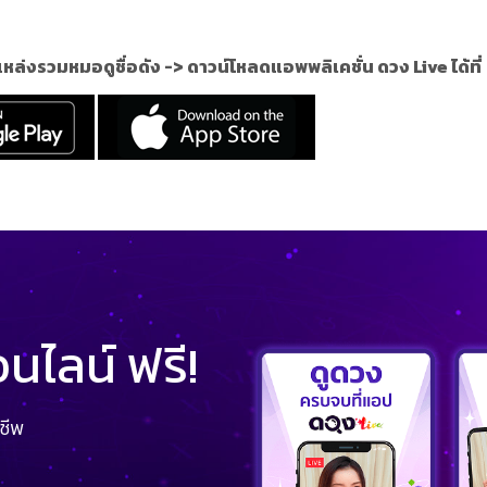
แหล่งรวมหมอดูชื่อดัง ->
ดาวน์โหลดแอพพลิเคชั่น ดวง Live ได้ที่
ไลน์ ฟรี!
ชีพ