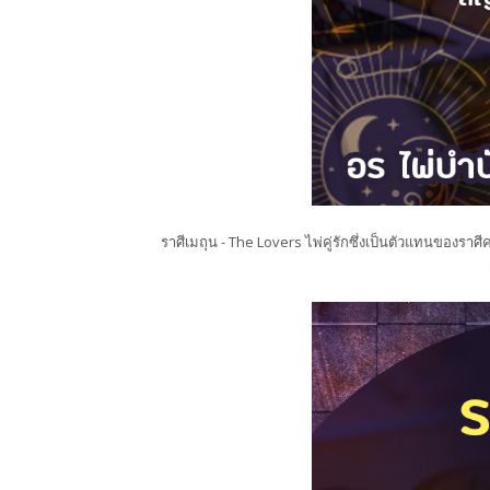
ราศีเมถุน - The Lovers ไพ่คู่รักซึ่งเป็นตัวแทนของร