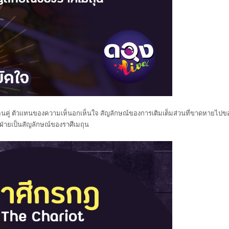
าศีคนคู่ ตัวแทนของความเห็นอกเห็นใจ สัญลักษณ์ของการเติมเต็มส่วนที่ขาดหายไปข
ฝ่ายเป็นสัญลักษณ์ของราศีเมถุน