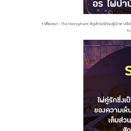
ราศีพฤษภ - The Hierophant สัญลักษณ์ของผู้นำทางจิต
จะ