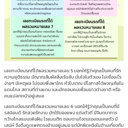
เลขทะเบียนรถที่ได้ผลรวมหมายเลข 5 บอกให้รู้ว่าคุณเป็นคนที่รัก
ความยุติธรรม มีญาณสัมผัสสิ่งเร้นลับ มั่นใจในตัวเอง ไม่เชื่ออะไร
ง่ายๆ มีเหตุผล ไม่ชอบพึ่งพาใคร หัวโบราณ มีโอกาสได้ผจญภัยใน
แดนไกล สถานที่ต่างแดน และมักชอบคบเพื่อนชาวต่างชาติ หรือ
คนแปลกหน้าอยู่เสมอ
เลขทะเบียนรถที่ได้ผลรวมหมายเลข 6 บอกให้รู้ว่าคุณเป็นคนที่มี
รสนิยมดี รักสวยรักงาม มักใช้ของแพง แต่งตัวดี มีจินตนาการ
กว้างไกลแบบเพ้อฝัน โรแมนติก ชอบตามใจตนเองจนเคยตัว มี
เสน่ห์ จึงดึงดูดเพศตรงข้ามอยู่เสมอ แต่มักผิดหวังในด้านเกี่ยวกับ