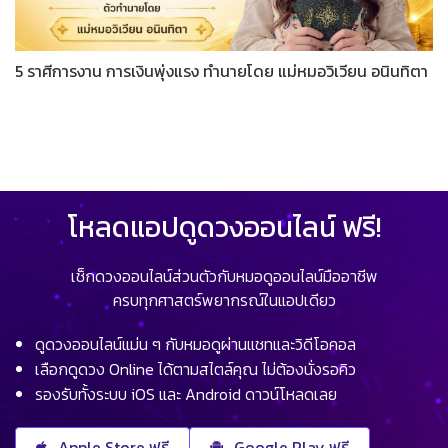
5 ราศีการงาน การเงินพุ่งแรง ทำนายโดย แม่หมอวิเวียน อนินทิตา
โหลดแอปดูดวงออนไลน์ ฟรี!
เช็กดวงออนไลน์ส่วนตัวกับหมอดูออนไลน์มืออาชีพ
ครบทุกศาสตร์พยากรณ์ในแอปเดียว
ดูดวงออนไลน์แม่น ๆ กับหมอดูผ่านแชทและวิดีโอคอล
เลือกดูดวง Online ได้ตามสไตล์คุณ ไม่ต้องนั่งรอคิว
รองรับทั้งระบบ iOS และ Android ดาวน์โหลดเลย
Apple Store ฟรี
Google Play ฟรี