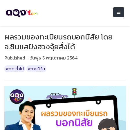
ผลรวมของทะเบียนรถบอกนิสัย โดย
อ.ซินแสปิงฮวงจุ้ยสั่งได้
Published - วันพุธ 5 พฤษภาคม 2564
#ดวงทั่วไป
#ทายนิสัย