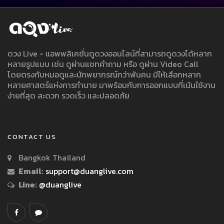
ดวง Live - แอพพลิเคชั่นดูดวงออนไลน์ที่สามารถดูดวงได้หลาก
หลายรูปแบบ เช่น ดูผ่านแชทคำถาม หรือ ดูผ่าน Video Call
โดยตรงกับหมอดูและนักพยากรณ์กว่าพันคน มีให้เลือกหลาก
หลายศาสตร์แห่งการทำนาย มาพร้อมกับการออกแบบที่เน้นใช้งาน
ง่ายที่สุด สะดวก รวดเร็ว และปลอดภัย
CONTACT US
Bangkok Thailand
Email:
support@duanglive.com
Line:
@duanglive