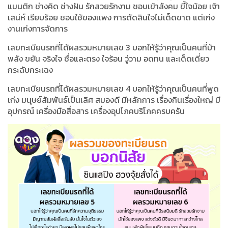
แมนติก ช่างคิด ช่างฝัน รักสวยรักงาม ชอบเข้าสังคม ขี้ใจน้อย เจ้า
เสน่ห์ เรียบร้อย ชอบใช้ของเเพง การตัดสินใจไม่เด็ดขาด แต่เก่ง
งานเก่งการจัดการ
เลขทะเบียนรถที่ได้ผลรวมหมายเลข 3 บอกให้รู้ว่าคุณเป็นคนที่บ้า
พลัง ขยัน จริงใจ ซื่อและตรง ใจร้อน วู่วาม อดทน และเด็ดเดี่ยว
กระฉับกระเฉง
เลขทะเบียนรถที่ได้ผลรวมหมายเลข 4 บอกให้รู้ว่าคุณเป็นคนที่พูด
เก่ง มนุษย์สัมพันธ์เป็นเลิศ สมองดี มีหลักการ เรื่องกินเรื่องใหญ่ มี
อุปกรณ์ เครื่องมือสื่อสาร เครื่องอุปโภคบริโภคครบครัน