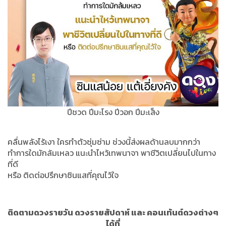
ปีชวด ปีมะโรง ปีวอก ปีมะเส็ง
คลื่นพลังไร้เงา ใครทำตัวซุ่มซ่าม ช่วงนี้ส่งผลด้านลบมากกว่า
ทำการใดมักล้มเหลว แนะนำไหว้เทพนาจา พาชีวิตเปลี่ยนไปในทาง
ที่ดี
หรือ ติดต่อปรึกษาซินแสที่คุณไว้ใจ
ติดตามดวงรายวัน ดวงรายสัปดาห์ และ คอนเท้นต์ดวงต่างๆ
ได้ที่