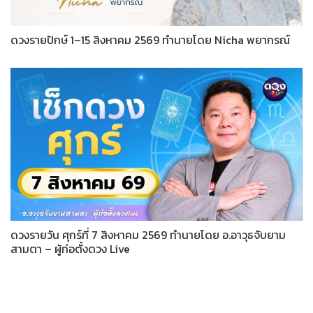
ดวงรายปักษ์ 1–15 สิงหาคม 2569 ทำนายโดย Nicha พยากรณ์
ดวงรายวัน ศุกร์ที่ 7 สิงหาคม 2569 ทำนายโดย อ.อาวุธจับยาม
สามตา – ผู้ก่อตั้งดวง Live