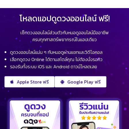
โหลดแอปดูดวงออนไลน์ ฟรี!
เช็กดวงออนไลน์ส่วนตัวกับหมอดูออนไลน์มืออาชีพ
ครบทุกศาสตร์พยากรณ์ในแอปเดียว
ดูดวงออนไลน์แม่น ๆ กับหมอดูผ่านแชทและวิดีโอคอล
เลือกดูดวง Online ได้ตามสไตล์คุณ ไม่ต้องนั่งรอคิว
รองรับทั้งระบบ iOS และ Android ดาวน์โหลดเลย
Apple Store ฟรี
Google Play ฟรี