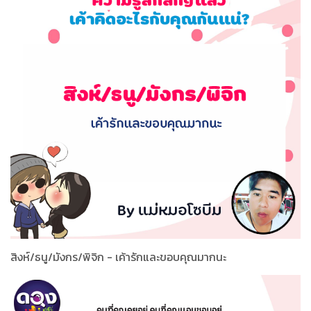
สิงห์/ธนู/มังกร/พิจิก - เค้ารักและขอบคุณมากนะ