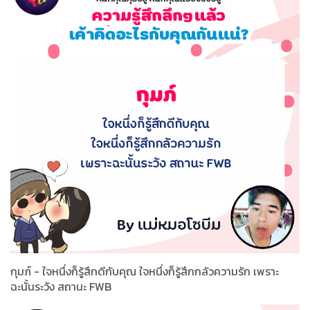
กุมภ์ - ใจหนึ่งก็รู้สึกดีกับคุณ ใจหนึ่งก็รู้สึกกลัวความรัก เพราะ
ฉะนั้นระวัง สถานะ FWB