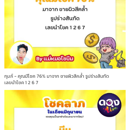
กุมภ์ - คุณมีโชค 76% มาจาก ชายผิวสีคล้ำ รูปร่างสันทัด
เลขนำโชค 1 2 6 7