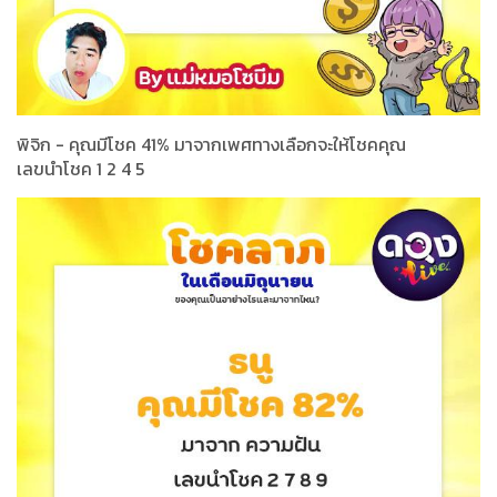
พิจิก - คุณมีโชค 41% มาจากเพศทางเลือกจะให้โชคคุณ
เลขนำโชค 1 2 4 5