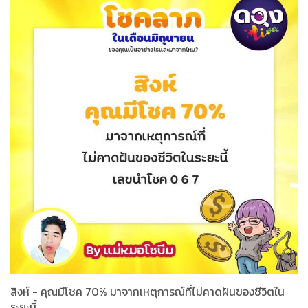
สิงห์ - คุณมีโชค 70% มาจากเหตุการณ์ที่ไม่คาดฝันของชีวิตใน
ระยะนี้