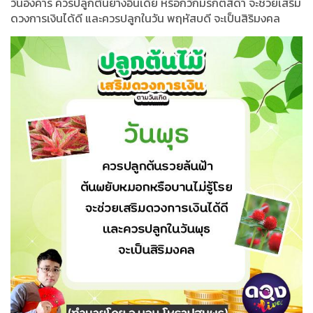
วันอังคาร ควรปลูกต้นยางอินเดีย หรือกวักมรกตสีดำ จะช่วยเสริม
ดวงการเงินได้ดี และควรปลูกในวัน พฤหัสบดี จะเป็นสิริมงคล