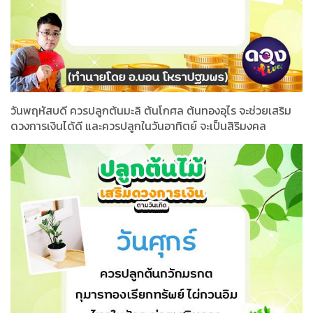
วันพฤหัสบดี ควรปลูกต้นมะลิ ต้นโกศล ต้นทองอุไร จะช่วยเสริม
ดวงการเงินได้ดี และควรปลูกในวันอาทิตย์ จะเป็นสิริมงคล