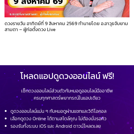
ดวงรายวัน อาทิตย์ที่ 9 สิงหาคม 2569 ทำนายโดย อ.อาวุธจับยาม
สามตา – ผู้ก่อตั้งดวง Live
โหลดแอปดูดวงออนไลน์ ฟรี!
เช็กดวงออนไลน์ส่วนตัวกับหมอดูออนไลน์มืออาชีพ
ครบทุกศาสตร์พยากรณ์ในแอปเดียว
ดูดวงออนไลน์แม่น ๆ กับหมอดูผ่านแชทและวิดีโอคอล
เลือกดูดวง Online ได้ตามสไตล์คุณ ไม่ต้องนั่งรอคิว
รองรับทั้งระบบ iOS และ Android ดาวน์โหลดเลย