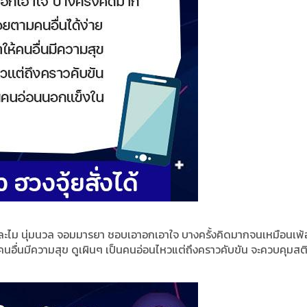
ยดละไม นุ่มนวล จอมมารยา ชอบเอาอกเอาใจ บางครั้งคิดมากจนเหมือนเพ้
คนอื่นมีความสุข ดูเผินๆ เป็นคนอ่อนไหวแต่ถึงคราวคับขัน จะควบคุมสติ