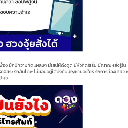
อง มักมีความคิดแผลงๆ มีเสน่ห์ดึงดูด มีหัวคิดริเริ่ม มีญาณหยั่งรู้ใน
 รักอิสระ รักสันโดษ ไม่ชอบอยู่ใต้บังคับบัญชาของใคร รักการท่องเที่ยว
จำเจ