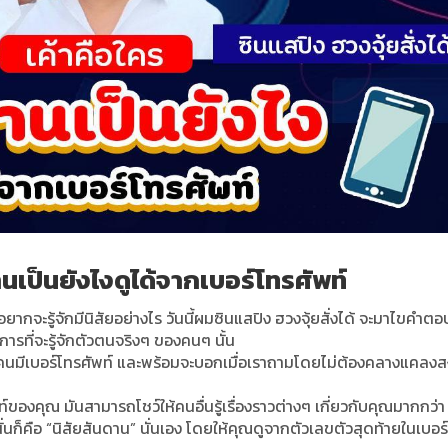
านเป็นยังไงดูได้จากเบอร์โทรศัพท์
รืออยากจะรู้จักมีนิสัยอย่างไร วันนี้ผมซินแสปิง ฮวงจุ้ยสั่งได้ จะมาไขคำตอ
ดในการที่จะรู้จักตัวตนจริงๆ ของคนๆ นั้น
ทุกคนมีเบอร์โทรศัพท์ และพร้อมจะบอกเมื่อเราถามโดยไม่ต้องคลางแคลงส
พท์ของคุณ มันสามารถโชว์ให้คนอื่นรู้เรื่องราวต่างๆ เกี่ยวกับคุณมากกว่า
สุดนั่นก็คือ “นิสัยสันดาน” นั่นเอง โดยให้คุณดูจากตัวเลขตัวสุดท้ายในเบอร์