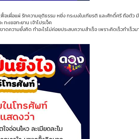
อเฟื้อเผื่อแผ่ รักความยุติธรรม หยิ่ง ทระนงในเกียรติ และศักดิ์ศรี ถือตัว 
อะ ทะเยอทะยาน เจ้าโปรเจ็ค
 หรือขาดความยั้งคิด ทำอะไรไม่ค่อยประสบความสำเร็จ เพราะคิดเร็วทำเร็วม