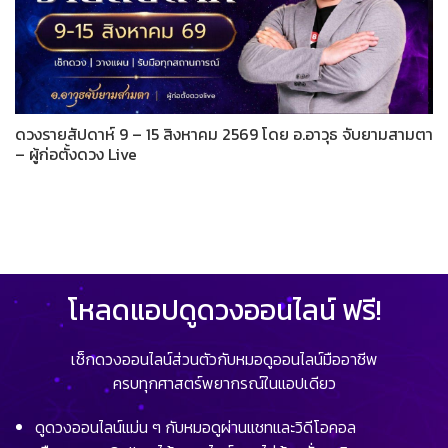
ดวงรายสัปดาห์ 9 – 15 สิงหาคม 2569 โดย อ.อาวุธ จับยามสามตา
– ผู้ก่อตั้งดวง Live
โหลดแอปดูดวงออนไลน์ ฟรี!
เช็กดวงออนไลน์ส่วนตัวกับหมอดูออนไลน์มืออาชีพ
ครบทุกศาสตร์พยากรณ์ในแอปเดียว
ดูดวงออนไลน์แม่น ๆ กับหมอดูผ่านแชทและวิดีโอคอล