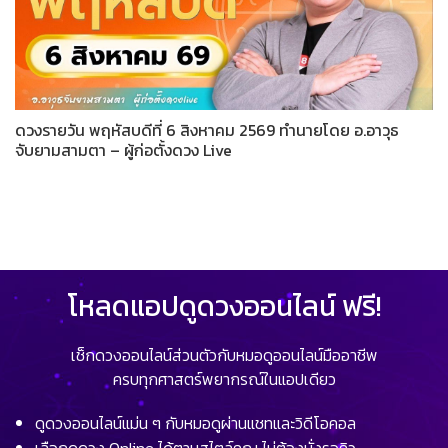
ดวงรายวัน พฤหัสบดีที่ 6 สิงหาคม 2569 ทำนายโดย อ.อาวุธ
จับยามสามตา – ผู้ก่อตั้งดวง Live
โหลดแอปดูดวงออนไลน์ ฟรี!
เช็กดวงออนไลน์ส่วนตัวกับหมอดูออนไลน์มืออาชีพ
ครบทุกศาสตร์พยากรณ์ในแอปเดียว
ดูดวงออนไลน์แม่น ๆ กับหมอดูผ่านแชทและวิดีโอคอล
เลือกดูดวง Online ได้ตามสไตล์คุณ ไม่ต้องนั่งรอคิว