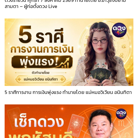
ดวงรายวัน ศุกร์ที่ 7 สิงหาคม 2569 ทำนายโดย อ.อาวุธจับยาม
สามตา – ผู้ก่อตั้งดวง Live
5 ราศีการงาน การเงินพุ่งแรง ทำนายโดย แม่หมอวิเวียน อนินทิตา