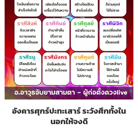
อังคารศุกร์ปะทะเสาร์ ระวังศึกทั้งใน
นอกให้จงดี