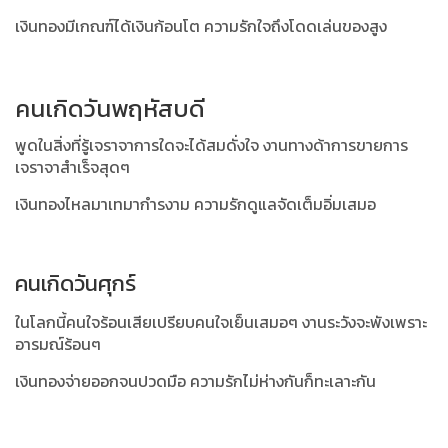
เงินทองมีเกณฑ์ได้เงินก้อนโต ความรักใจถึงโดดเล่นของสูง
คนเกิดวันพฤหัสบดี
พูดในสิ่งที่รู้เจราจาการใดจะได้สมดั่งใจ งานทางด้าการขายการ
เจราจาสำเร็จสุดๆ
เงินทองไหลมาเทมากำรงาม ความรักดูแลจัดเต็มอิ่มเสมอ
คนเกิดวันศุกร์
ในโลกนี้คนใจร้อนเสียเปรียบคนใจเย็นเสมอๆ งานระวังจะพังเพราะ
อารมณ์ร้อนๆ
เงินทองจ่ายออกจนปวดมือ ความรักไม่ห่างกันก็ทะเลาะกัน