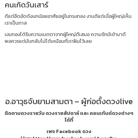
คนเกิดวันเสาร์
ดีแต่อึดอัดดังนกน้อยอาศัยอยู่ในกรงทอง งานดีแต่เบื่อผู้ใหญ่เห็น
เราเป็นทาส
เงนทองได้รับความเมตตาจากผู้ใหญ่ดีเสมอ ความรักมีเข้ามาดี
พอควรแต่มันกลับไม่ได้เหมือนที่เราฝันไว้เลย
อ.อาวุธจับยามสามตา – ผู้ก่อตั้งดวงlive
ติดตามดวงรายวัน ดวงรายสัปดาห์ และ คอนเท้นต์ดวงต่างๆ
ได้ที่
เพจ Facebook ดวง
Live: