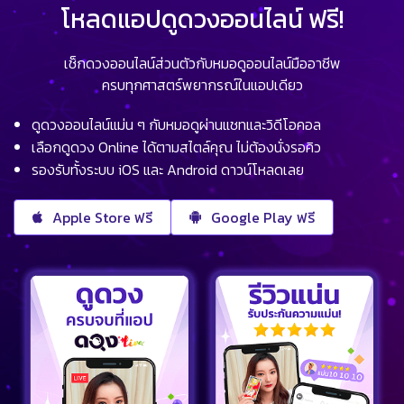
โหลดแอปดูดวงออนไลน์ ฟรี!
เช็กดวงออนไลน์ส่วนตัวกับหมอดูออนไลน์มืออาชีพ
ครบทุกศาสตร์พยากรณ์ในแอปเดียว
ดูดวงออนไลน์แม่น ๆ กับหมอดูผ่านแชทและวิดีโอคอล
เลือกดูดวง Online ได้ตามสไตล์คุณ ไม่ต้องนั่งรอคิว
รองรับทั้งระบบ iOS และ Android ดาวน์โหลดเลย
Apple Store ฟรี
Google Play ฟรี