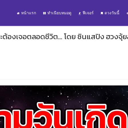
หน้าแรก
ทำเนียบหมอดู
ฟีเจอร์
ดวงวันนี้
จะต้องเจอตลอดชีวิต... โดย ซินแสปิง ฮวงจุ้ยส