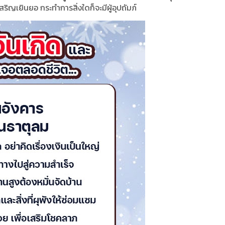
สริญเยินยอ กระทำการสิ่งใดก็จะมีผู้อุปถัมภ์