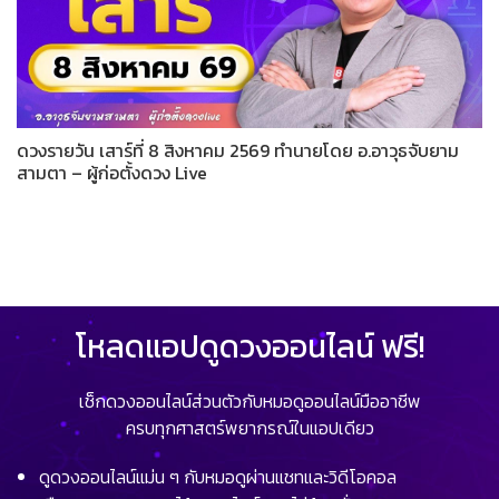
ดวงรายวัน เสาร์ที่ 8 สิงหาคม 2569 ทำนายโดย อ.อาวุธจับยาม
สามตา – ผู้ก่อตั้งดวง Live
โหลดแอปดูดวงออนไลน์ ฟรี!
เช็กดวงออนไลน์ส่วนตัวกับหมอดูออนไลน์มืออาชีพ
ครบทุกศาสตร์พยากรณ์ในแอปเดียว
ดูดวงออนไลน์แม่น ๆ กับหมอดูผ่านแชทและวิดีโอคอล