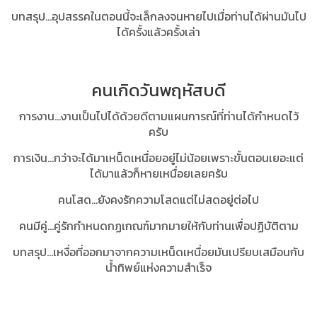
บทสรุป...
อุปสรรคในตอนนี้จะเล็กลงจนหายไปเมื่อท่านได้ผ่านมันไป
ได้ครั้งแล้วครั้งเล่า
คนเกิดวันพฤหัสบดี
การงาน...งานเป็นไปได้ด้วยดีตามแผนการณ์ที่ท่านได้กำหนดไว้
ครับ
การเงิน...กว่าจะได้มาเหน็ดเหนื่อยอยู่ไม่น้อยเพราะขั้นตอนเยอะแต่
ได้มาแล้วก็หายเหนื่อยเลยครับ
คนโสด...ยังคงรักความโสดแต่ไม่สดอยู่ต่อไป
คนมีคู่...คู่รักกำหนดกฏเกณฑ์มากมายให้กับท่านเพื่อปฏิบัติตาม
บทสรุป...เหงื่อที่ออกมาจาก
ความเหน็ดเหนื่อยมันเปรียบเสมือนกับ
น้ำทิพย์แห่งความสำเร็จ