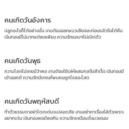
คนเกิดวันอังคาร
ปลูกอะไรก็ได้อย่างนั้น งานต้องออกแนวเสียสละก่อนแล้วจึงได้คืน
เงินทองมีไม่มากแต่พอเพียง ความรักแอบๆไม่เปิดตัว
คนเกิดวันพุธ
ความโลภไม่เคยมีว่าพอ งานต้องใช้เล่ห์ผสมกลจึงสำเร็จ เงินทองมี
เข้าออกดี ความรักมีเกณฑ์พบคนถูกใจสละโสด
คนเกิดวันพฤหัสบดี
ทำตัวธรรมดาอย่าโดดเด่นจะปลอดภัย งานอย่าหาเรื่องใส่ตัวเพราะ
อยากเด่น เงินทองพอมีพอกิน ความรักเหมือนดั่งมวยรอง