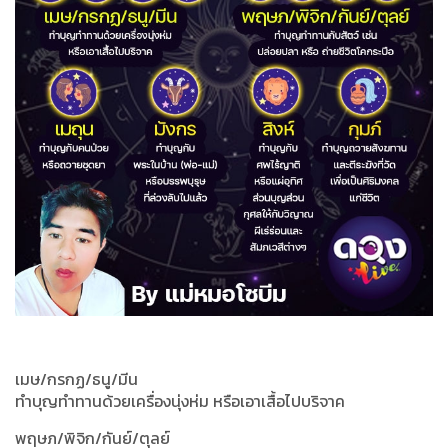
เมษ/กรกฏ/ธนู/มีน
ทำบุญทำทานด้วยเครื่องนุ่งห่ม หรือเอาเสื้อไปบริจาค
พฤษภ/พิจิก/กันย์/ตุลย์