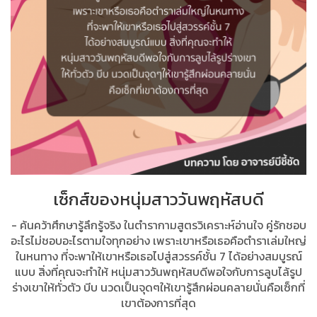
เซ็กส์ของหนุ่มสาววันพฤหัสบดี
- ค้นคว้าศึกษารู้ลึกรู้จริง ในตํารากามสูตรวิเคราะห์อ่านใจ คู่รักชอบ
อะไรไม่ชอบอะไรตามใจทุกอย่าง เพราะเขาหรือเธอคือตำราเล่มใหญ่
ในหนทาง ที่จะพาให้เขาหรือเธอไปสู่สวรรค์ชั้น 7 ได้อย่างสมบูรณ์
แบบ สิ่งที่คุณจะทำให้ หนุ่มสาววันพฤหัสบดีพอใจกับการลูบไล้รูป
ร่างเขาให้ทั่วตัว บีบ นวดเป็นจุดๆให้เขารู้สึกผ่อนคลายนั่นคือเซ็กที่
เขาต้องการที่สุด