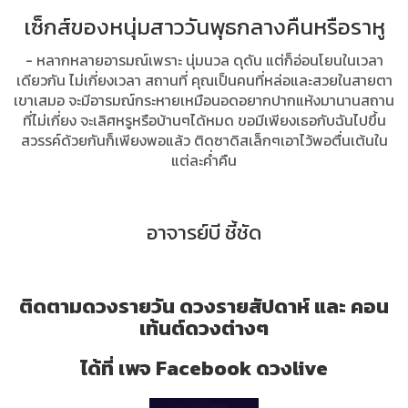
เซ็กส์ของหนุ่มสาววันพุธกลางคืนหรือราหู
- หลากหลายอารมณ์เพราะ นุ่มนวล ดุดัน แต่ก็อ่อนโยนในเวลา
เดียวกัน ไม่เกี่ยงเวลา สถานที่ คุณเป็นคนที่หล่อและสวยในสายตา
เขาเสมอ จะมีอารมณ์กระหายเหมือนอดอยากปากแห้งมานานสถาน
ที่ไม่เกี่ยง จะเลิศหรูหรือบ้านๆได้หมด ขอมีเพียงเธอกับฉันไปขึ้น
สวรรค์ด้วยกันก็เพียงพอแล้ว ติดซาดิสเล็กๆเอาไว้พอตื่นเต้นใน
แต่ละค่ำคืน
อาจารย์บี ชี้ชัด
ติดตามดวงรายวัน ดวงรายสัปดาห์ และ คอน
เท้นต์ดวงต่างๆ
ได้ที่ เพจ Facebook ดวงlive