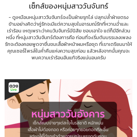
เซ็กส์ของหนุ่มสาววันจันทร์
- ดูเหมือนหนุ่มสาววันจันทร์จะเป็นฝ่ายรุกไล่ ปลุกปล้ำฝ่ายตรง
ข้ามอย่างคิดว่าคู่รักจะมีแต่ความสุขในอารมณ์รักที่หวานฉ่ำและ
เร่าร้อน เหตุเพราะว่าคนวันจันทร์มีนิสัย ชอบเอาใจ แต่ก็มีอีกส่วน
หนึ่ง ที่หนุ่มสาววันจันทร์ต้องการคือ ก่อนที่จะเริ่มต้นบรรเลงเพลง
รักจะต้องคอยพูดจาชื่นชมเสื้อผ้าหน้าผมหรือชุด ที่เขาเตรียมมาให้
คุณเซอร์ไพรส์ในค่ำคืนแห่งความสุขก่อน แล้วหลังจากนั้นคุณจะ
พบความเร่าร้อนอันแท้จริงแน่นอนครับ