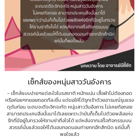
เซ็กส์ของหนุ่มสาววันอังคาร
- เซ็กส์แบบง่ายๆแต่สะใจในรสชาติ หนักแน่น เสื้อผ้าไม่ต้องถอด
หรือค่อยๆทยอยถอดทีละชิ้น แต่ขอให้ได้รุกเร้าด้วยอารมณ์รุนแรง
ดุดันก่อน จะตบจะตีจะจิกจะกัด หนุ่มสาววันอังคาร ไม่เคยท้อถอย
สามารถประเคนสิ่งนั้นมาได้เลยเพราะว่ามันก็เต็มไปด้วยพลังแห่ง
รักที่มีอยู่ในทรวงให้ซาบซ่าถึงใจได้ แต่หลังจากเสร็จกิจกรรมบน
สวรรค์นั่นแล้วขอให้ได้นอนกอดนอนก่ายกกอีกสักนิด แค่นั้นก็
พอใจแล้ว