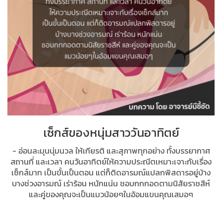
เซ็กส์ของหนุ่มสาววันอาทิตย์
- อ่อนละมุนนุ่มนวล ให้เกียรติ และสุภาพทุกอย่าง ทั้งบรรยากาศ
สถานที่ และเวลา คนวันอาทิตย์ให้ความประณีตเหมาะเจาะกับเรื่อง
เซ็กส์มาก เป็นขั้นเป็นตอน แต่ก็ติดอารมณ์แปลกพิสดารอยู่บ้าง
บางช่วงอารมณ์ เร่าร้อน หนักแน่น ชอบกกกอดตามนิสัยราชสีห์
และคู่ของคุณจะเป็นแมวน้อยๆในอ้อมแขนคุณเสมอๆ