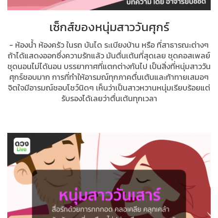
เซ็กส์ของหนุ่มสาววันศุกร์
- ห้องน้ำ ห้องครัว ในรถ บันได ระเบียงบ้าน หรือ ที่สาธารณะต่างๆ
ถ้าได้แสดงออกซึ่งความรักแล้ว มันตื่นเต้นที่สุดเลย ชุดคอสเพลย์
ชุดนอนไม่ได้นอน บรรยากาศที่แตกต่างกันไป เป็นสิ่งที่หนุ่มสาววัน
ศุกร์ชอบมาก การที่ทำให้อารมณ์ทุกภาคตื่นเต้นและท้าทายเสมอๆ
จิตใจมีอารมณ์ชอบโชว์นิดๆ เห็นว่าเป็นสาวหวานหนุ่มเรียบร้อยแต่
รับรองได้เลยว่าตื่นเต้นทุกเวลา