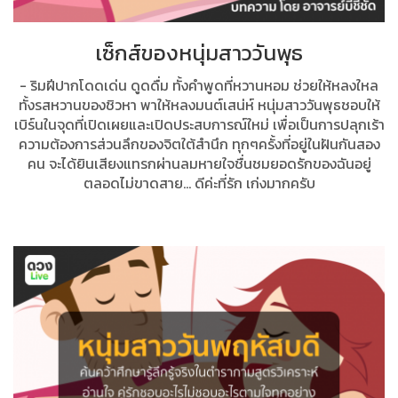
เซ็กส์ของหนุ่มสาววันพุธ
- ริมฝีปากโดดเด่น ดูดดื่ม ทั้งคำพูดที่หวานหอม ช่วยให้หลงใหล
ทั้งรสหวานของชิวหา พาให้หลงมนต์เสน่ห์ หนุ่มสาววันพุธชอบให้
เบิร์นในจุดที่เปิดเผยและเปิดประสบการณ์ใหม่ เพื่อเป็นการปลุกเร้า
ความต้องการส่วนลึกของจิตใต้สำนึก ทุกๆครั้งที่อยู่ในฝันกันสอง
คน จะได้ยินเสียงแทรกผ่านลมหายใจชื่นชมยอดรักของฉันอยู่
ตลอดไม่ขาดสาย… ดีค่ะที่รัก เก่งมากครับ