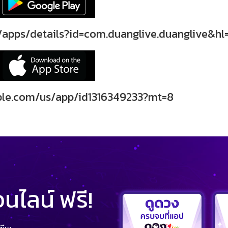
/apps/details?id=com.duanglive.duanglive&hl
pple.com/us/app/id1316349233?mt=8
ไลน์ ฟรี!