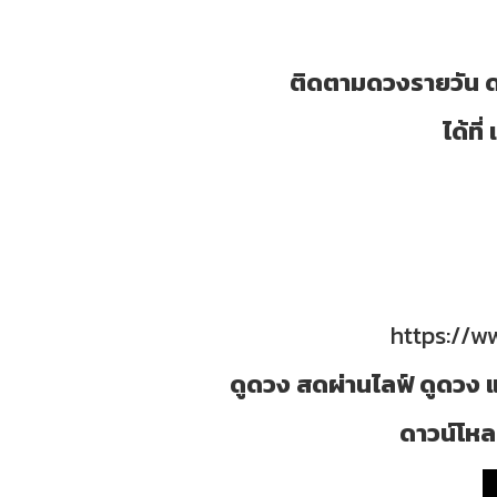
ติดตามดวงรายวัน ด
ได้ท
https://
ดูดวง สดผ่านไลฟ์ ดูดวง แ
ดาวน์โหลด