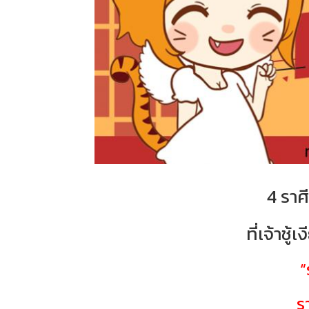
4 ราศ
ที่เจ้าชู้
“
ร