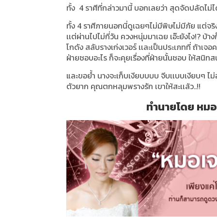
ทั้ง 4 ราศีที่กล่าวมานี้ บอกเลยว่า สุดจัดปลัดไม
ทั้ง 4 ราศีภายนอกนี่ดูเฉยๆไม่มีพิษไม่มีภัย แต่จริ
เเต่ผ่านไปไม่กี่วัน ควงหนุ่มมาเฉย เอ๊ะยังไง!? บ้
โกดัง สลับรางเก่งเวอร์ เเละเป็นประเภทที่ ถ้าเจ
ฝ่ายชอบอะไร ก็จะคุยเรื่องที่ฝ่ายนั้นชอบ ให้สนิทส
และขอย้ำ
นางจะเก็บเงียบบบบ จีบเเบบเงียบๆ ไม่อ
ตัวยาก คุณตกหลุมพรางรัก เขาให้สะเเล้ว..!!
ทำนายโดย หมอเจ