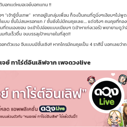
่ได้บอกเเต่หมอเจย์บอกเเทน !!
งๆ “เจ้าชู้ขั้นเทพ” หากอยู่ในกลุ่มเพื่อน ก็จะเป็นคนที่ดูนิ่งๆเงียบๆไม่พู
างก็แบบ ชั้นไม่สนหรอกแก / ชั้นยังไม่มีคนคุยเลย…. แต่จริงๆ คนคุยที่กอง
อคนที่ตนเองชอบ จะเข้าไปอ่อยเเบบเนียนๆ (เข้าหาเก่งเวอร์) พยายามดูว่า
นมกันเร็วขึ้น จนบรรลุเป้าหมายในที่สุด!!
อกตัวเเรง จีบเเบบมีชั้นเชิง!! หากใครมีคนคุยเป็น 4 ราศีนี้ บอกเลยว่า
ย์ ทาโร่ต์อินเลิฟจาก เพจดวงlive