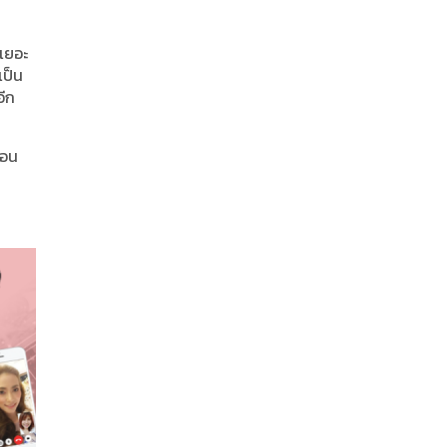
ดเยอะ
เป็น
อีก
ถอน