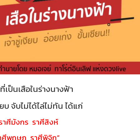
ีที่เป็นเสือในร่างนางฟ้า
เงียบ จับไม่ได้ไล่ไม่ทัน ได้แก่
ราศีมังกร ราศีสิงห์
าศีพฤษภ ราศีพิจิก”