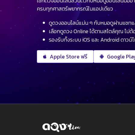
เช็กดวงออนไลน์ส่วนตัวกับหมอดูออนไลน์มืออา
ครบทุกศาสตร์พยากรณ์ในแอปเดียว
ดูดวงออนไลน์แม่น ๆ กับหมอดูผ่านแชทแ
เลือกดูดวง Online ได้ตามสไตล์คุณ ไม่ต้อ
รองรับทั้งระบบ iOS และ Android ดาวน์
Apple Store ฟรี
Google Play