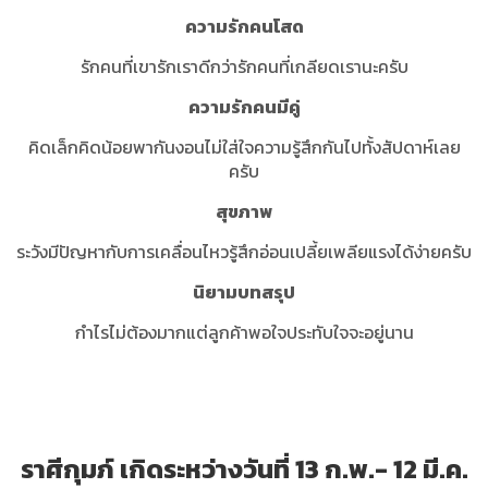
ความรักคนโสด
รักคนที่เขารักเราดีกว่ารักคนที่เกลียดเรานะครับ
ความรักคนมีคู่
คิดเล็กคิดน้อยพากันงอนไม่ใส่ใจความรู้สึกกันไปทั้งสัปดาห์เลย
ครับ
สุขภาพ
ระวังมีปัญหากับการเคลื่อนไหวรู้สึกอ่อนเปลี้ยเพลียแรงได้ง่ายครับ
นิยามบทสรุป
กำไรไม่ต้องมากแต่ลูกค้าพอใจประทับใจจะอยู่นาน
ราศีกุมภ์ เกิดระหว่างวันที่ 13 ก.พ.- 12 มี.ค.