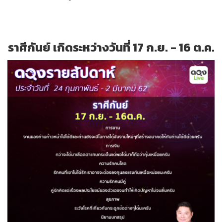
ราศีกันย์ เกิดระหว่างวันที่ 17 ก.ย. - 16 ต.ค.