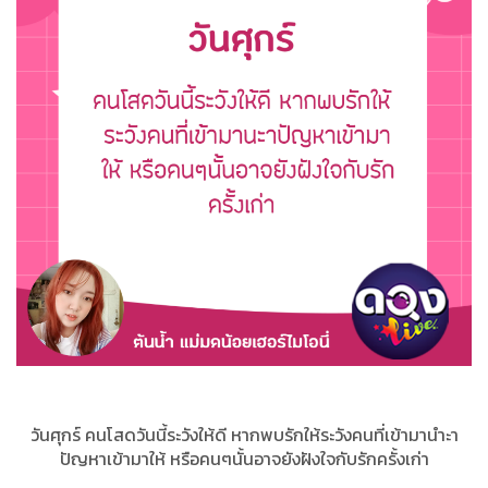
วันศุกร์ คนโสดวันนี้ระวังให้ดี หากพบรักให้ระวังคนที่เข้ามานำะา
ปัญหาเข้ามาให้ หรือคนๆนั้นอาจยังฝังใจกับรักครั้งเก่า