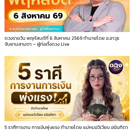
ดวงรายวัน พฤหัสบดีที่ 6 สิงหาคม 2569 ทำนายโดย อ.อาวุธ
จับยามสามตา – ผู้ก่อตั้งดวง Live
5 ราศีการงาน การเงินพุ่งแรง ทำนายโดย แม่หมอวิเวียน อนินทิตา