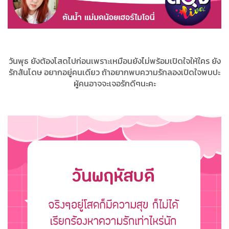
วันพุธ ยังต้องโสดไปก่อนเพราะเหมือนยังไม่พร้อมเปิดใจให้ใคร ยัง
รักสันโดษ อยากอยู่คนเดียว ถ้าอยากพบความรักลองเปิดใจพบปะ
ผู้คนอาจจะเจอรักดีๆนะคะ