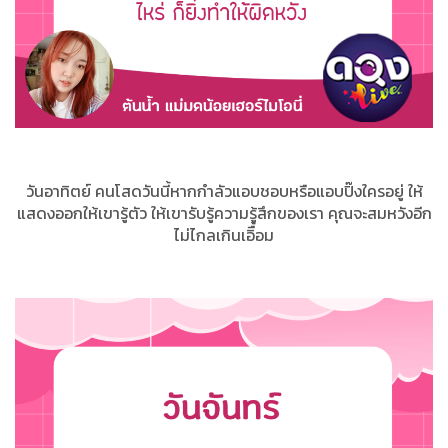
วันอาทิตย์ คนโสดวันนี้หากกำลัวแอบชอบหรือแอบปิ๊งใครอยู่ ให้
แสดงออกให้เขารู้ตัว ให้เขารับรู้ความรู้สึกของเรา คุณจะสมหวังอีก
ไม่ไกลเกินเอิื้อม