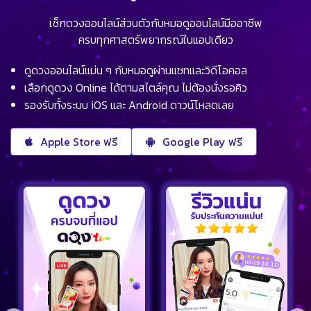
เช็กดวงออนไลน์ส่วนตัวกับหมอดูออนไลน์มืออาชีพ
ครบทุกศาสตร์พยากรณ์ในแอปเดียว
ดูดวงออนไลน์แม่น ๆ กับหมอดูผ่านแชทและวิดีโอคอล
เลือกดูดวง Online ได้ตามสไตล์คุณ ไม่ต้องนั่งรอคิว
รองรับทั้งระบบ iOS และ Android ดาวน์โหลดเลย
Apple Store ฟรี
Google Play ฟรี