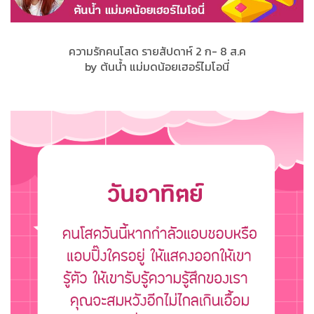
ความรักคนโสด รายสัปดาห์ 2 ก- 8 ส.ค
by ต้นน้ำ แม่มดน้อยเฮอร์ไมโอนี่