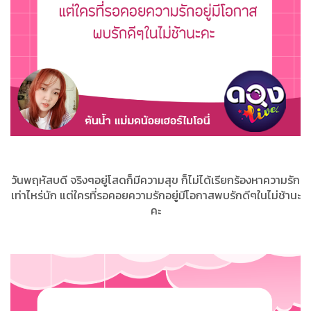
วันพฤหัสบดี จริงๆอยู่โสดก็มีความสุข ก็ไม่ได้เรียกร้องหาความรัก
เท่าไหร่นัก แต่ใครที่รอคอยความรักอยู่มีโอกาสพบรักดีๆในไม่ช้านะ
คะ