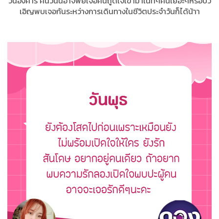
วันอังคาร คนวันนี้อาจพยเจอคนถูดใจเข้ามาในที่ๆคนเยอะๆหรือบัว
เอิญพบเจอกันระหว่างการเดินทางในชีวิตประจำวันก็ได้น้าา