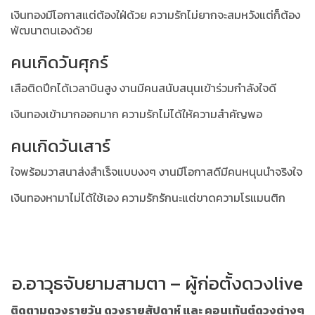
เงินทองมีโอกาสแต่ต้องใฝ่ด้วย ความรักไม่ยากจะสมหวังแต่ก็ต้อง
พัฒนาตนเองด้วย
คนเกิดวันศุกร์
เสือติดปีกได้เวลาบินสูง งานมีคนสนับสนุนเข้าร่วมกำลังใจดี
เงินทองเข้ามากออกมาก ความรักไม่ได้ให้ความสำคัญพอ
คนเกิดวันเสาร์
ใจพร้อมวาสนาส่งสำเร็จแบบงงๆ งานมีโอกาสดีมีคนหนุนนำจริงใจ
เงินทองหามาไม่ได้ใช้เอง ความรักรักนะแต่ขาดความโรแมนติก
อ.อาวุธจับยามสามตา – ผู้ก่อตั้งดวงlive
ติดตามดวงรายวัน ดวงรายสัปดาห์ และ คอนเท้นต์ดวงต่างๆ