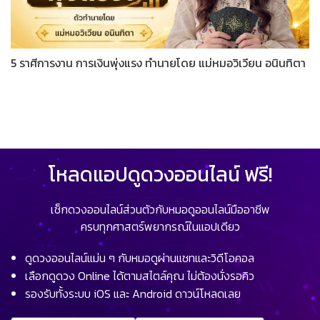
5 ราศีการงาน การเงินพุ่งแรง ทำนายโดย แม่หมอวิเวียน อนินทิตา
โหลดแอปดูดวงออนไลน์ ฟรี!
เช็กดวงออนไลน์ส่วนตัวกับหมอดูออนไลน์มืออาชีพ
ครบทุกศาสตร์พยากรณ์ในแอปเดียว
ดูดวงออนไลน์แม่น ๆ กับหมอดูผ่านแชทและวิดีโอคอล
เลือกดูดวง Online ได้ตามสไตล์คุณ ไม่ต้องนั่งรอคิว
รองรับทั้งระบบ iOS และ Android ดาวน์โหลดเลย